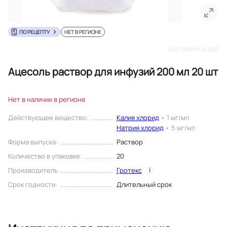
ПО РЕЦЕПТУ
НЕТ В РЕГИОНЕ
КОД ТОВАРА:
347082
Ацесоль раствор для инфузий 200 мл 20 шт
Нет в наличии в регионе
Действующее вещество
:
Калия хлорид
•
1 мг/мл
Натрия хлорид
•
5 мг/мл
Форма выпуска
:
Раствор
Количество в упаковке
:
20
Производитель
Гротекс
i
Срок годности
:
Длительный срок