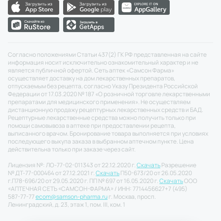
Согласно положениями Статьи 437(2) ГК РФ представленная на сайте
информация носит исключительно ознакомительный характер и не
является публичной офертой. Сеть аптек «Самсон Фарма»
осуществляет доставку на дом лекарственных препаратов,
отпускаемым без рецепта, согласно Указу Президента Российской
Федерации от 17.03.2020 № 187 «О розничной торговле лекарственными
препаратами для медицинского применения». Не осуществляем
дистанционную продажу рецептурных лекарственных средств и БАД.
Рецептурные лекарственные средства можно получить только при
помощи самовывоза в аптеке при предоставлении рецепта,
выписанного врачом. Бронирование товара выполняется при условиях
последующего выкупа заказа в выбранном аптечном пункте. Цена
действительна только при заказе через сайт.
Лицензия №: ЛО-77-02-011343 от 22.12.2020 г.
Скачать
Разрешение
№ ДТ-77-000464 от 27.12.2021 г.
Скачать
П50-673/20 от 26.05.2020
г.
П78-696/20 от 29.05.2020 г. ПП № 697 от 16.05.2020 г.
Скачать
ООО
«АПТЕЧНАЯ СЕТЬ «САМСОН-ФАРМА» / ИНН: 7714456627
+7 (495)
587-77-77
ecom@samson-pharma.ru
г. Москва, просп.
Ленинградский, д. 23, этаж 1, пом. III, ком. 1