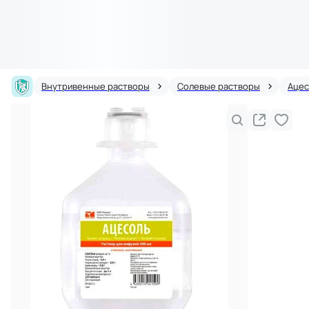
Внутривенные растворы
Солевые растворы
Ацес