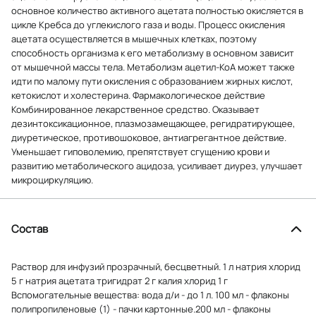
основное количество активного ацетата полностью окисляется в
цикле Кребса до углекислого газа и воды. Процесс окисления
ацетата осуществляется в мышечных клетках, поэтому
способность организма к его метаболизму в основном зависит
от мышечной массы тела. Метаболизм ацетил-КоА может также
идти по малому пути окисления с образованием жирных кислот,
кетокислот и холестерина. Фармакологическое действие
Комбинированное лекарственное средство. Оказывает
дезинтоксикационное, плазмозамещающее, регидратирующее,
диуретическое, противошоковое, антиагрегантное действие.
Уменьшает гиповолемию, препятствует сгущению крови и
развитию метаболического ацидоза, усиливает диурез, улучшает
микроциркуляцию.
Состав
Раствор для инфузий прозрачный, бесцветный. 1 л натрия хлорид
5 г натрия ацетата тригидрат 2 г калия хлорид 1 г
Вспомогательные вещества: вода д/и - до 1 л. 100 мл - флаконы
полипропиленовые (1) - пачки картонные.200 мл - флаконы