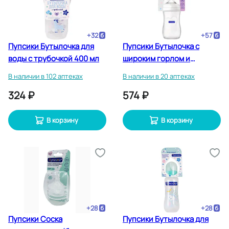
+
32
+
57
Пупсики Бутылочка для
Пупсики Бутылочка с
воды с трубочкой 400 мл
широким горлом и
антиколиковой соской
В наличии в 102 аптеках
В наличии в 20 аптеках
240 мл
324 ₽
574 ₽
В корзину
В корзину
+
28
+
28
Пупсики Соска
Пупсики Бутылочка для