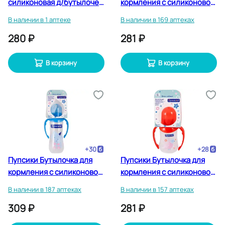
силиконовая д/бутылочек
кормления с силиконовой
с широким горлом р. М 2
соской 250 мл
В наличии в 1 аптеке
В наличии в 169 аптеках
шт
280 ₽
281 ₽
В корзину
В корзину
+
30
+
28
Пупсики Бутылочка для
Пупсики Бутылочка для
кормления с силиконовой
кормления с силиконовой
соской + ручки 250 мл
соской + ручки 125 мл
В наличии в 187 аптеках
В наличии в 157 аптеках
309 ₽
281 ₽