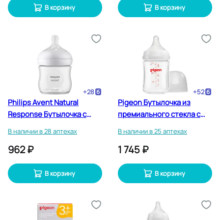
В корзину
В корзину
+
28
+
52
Philips Avent Natural
Pigeon Бутылочка из
Response Бутылочка с
премиального стекла с
силиконовой соской с
рождения 160 мл
В наличии в 28 аптеках
В наличии в 25 аптеках
рождения 125 мл
962 ₽
1 745 ₽
В корзину
В корзину