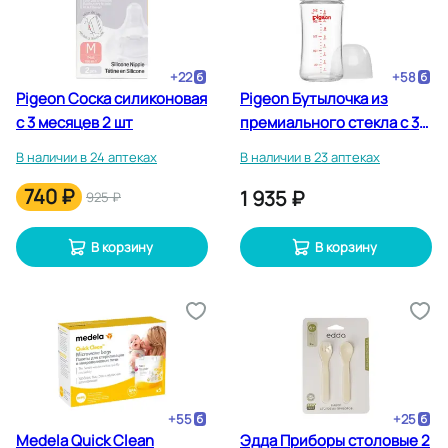
+
22
+
58
Pigeon Соска силиконовая
Pigeon Бутылочка из
с 3 месяцев 2 шт
премиального стекла с 3
месяцев 240 мл
В наличии в 24 аптеках
В наличии в 23 аптеках
740 ₽
1 935 ₽
925 ₽
В корзину
В корзину
+
55
+
25
Medela Quick Clean
Эдда Приборы столовые 2