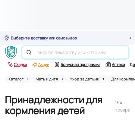
Выберите доставку или самовывоз
Скидки
Акции
Бонусная программа
Аптеки
Де
Каталог
Мать и дитя
Уход за детьми
Для кормле
Принадлежности для
154
кормления детей
товара