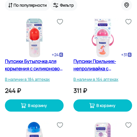
По популярности
Фильтр
+
24
+
31
Пупсики Бутылочка для
Пупсики Поильник-
кормления с силиконовой
непроливайка с
соской 125 мл
силиконовым носиком 270
В наличии в 184 аптеках
В наличии в 164 аптеках
мл
244 ₽
311 ₽
В корзину
В корзину