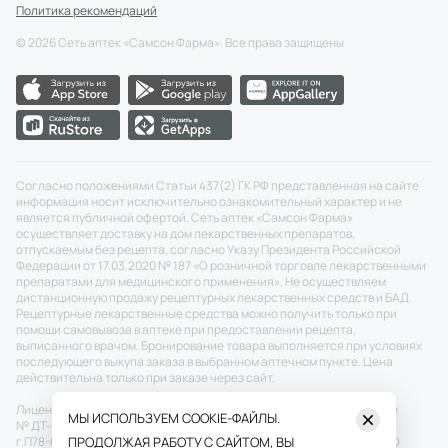
Политика рекомендаций
©
2026
Сеть аптек «Самсон Фарма». Все права защищены
Согласно положениями Статьи 437(2) ГК РФ представленная на сайте
информация носит исключительно ознакомительный характер и не
является публичной офертой. Сеть аптек «Самсон Фарма»
осуществляет доставку на дом лекарственных препаратов,
отпускаемым без рецепта, согласно Указу Президента Российской
Федерации от 17.03.2020 № 187 «О розничной торговле лекарственными
препаратами для медицинского применения». Не осуществляем
дистанционную продажу рецептурных лекарственных средств и БАД.
Рецептурные лекарственные средства можно получить только при
помощи самовывоза в аптеке при предоставлении рецепта,
выписанного врачом. Бронирование товара выполняется при условиях
последующего выкупа заказа в выбранном аптечном пункте. Цена
действительна только при заказе через сайт.
Лицензия №: ЛО-77-02-011343 от 22.12.2020 г.
Скачать
Разрешение
МЫ ИСПОЛЬЗУЕМ COOKIE-ФАЙЛЫ.
№ ДТ-77-000464 от 27.12.2021 г.
Скачать
П50-673/20 от 26.05.2020
г.
П78-696/20 от 29.05.2020 г. ПП № 697 от 16.05.2020 г.
ПРОДОЛЖАЯ РАБОТУ С САЙТОМ, ВЫ
Скачать
ООО