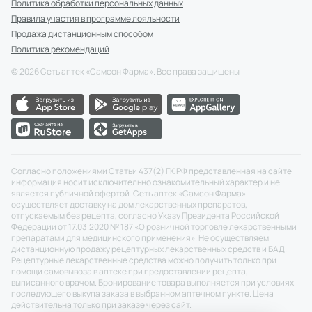
Политика обработки персональных данных
Правила участия в программе лояльности
Продажа дистанционным способом
Политика рекомендаций
©
2026
Сеть аптек «Самсон Фарма». Все права защищены
Согласно положениями Статьи 437(2) ГК РФ представленная на сайте
информация носит исключительно ознакомительный характер и не
является публичной офертой. Сеть аптек «Самсон Фарма»
осуществляет доставку на дом лекарственных препаратов,
отпускаемым без рецепта, согласно Указу Президента Российской
Федерации от 17.03.2020 № 187 «О розничной торговле лекарственными
препаратами для медицинского применения». Не осуществляем
дистанционную продажу рецептурных лекарственных средств и БАД.
Рецептурные лекарственные средства можно получить только при
помощи самовывоза в аптеке при предоставлении рецепта,
выписанного врачом. Бронирование товара выполняется при условиях
последующего выкупа заказа в выбранном аптечном пункте. Цена
действительна только при заказе через сайт.