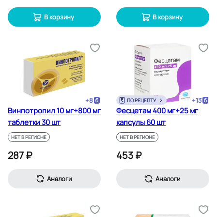
В корзину
В корзину
+
8
+
13
ПО РЕЦЕПТУ
Винпотропил 10 мг+800 мг
Фесцетам 400 мг+25 мг
таблетки 30 шт
капсулы 60 шт
НЕТ В РЕГИОНЕ
НЕТ В РЕГИОНЕ
287 ₽
453 ₽
Аналоги
Аналоги