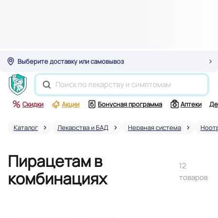
Выберите доставку или самовывоз
Скидки
Акции
Бонусная программа
Аптеки
Де
Каталог
Лекарства и БАД
Нервная система
Ноот
Пирацетам в
12
комбинациях
товаров