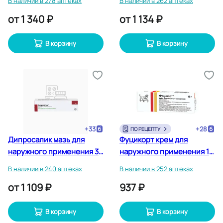
В наличии в 278 аптеках
В наличии в 262 аптеках
от
1 340 ₽
от
1 134 ₽
В корзину
В корзину
+
33
+
28
ПО РЕЦЕПТУ
Дипросалик мазь для
Фуцикорт крем для
наружного применения 30
наружного применения 15
г
г
В наличии в 240 аптеках
В наличии в 252 аптеках
от
1 109 ₽
937 ₽
В корзину
В корзину