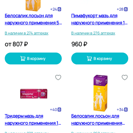
+
24
+
28
Белосалик лосьон для
Пимафукорт мазь для
наружного применения 50
наружного применения 15
мл
г
В наличии в 274 аптеках
В наличии в 276 аптеках
от
807 ₽
960 ₽
В корзину
В корзину
+
40
+
34
Тридерм мазь для
Белосалик лосьон для
наружного применения 15
наружного применения
г
100 мл