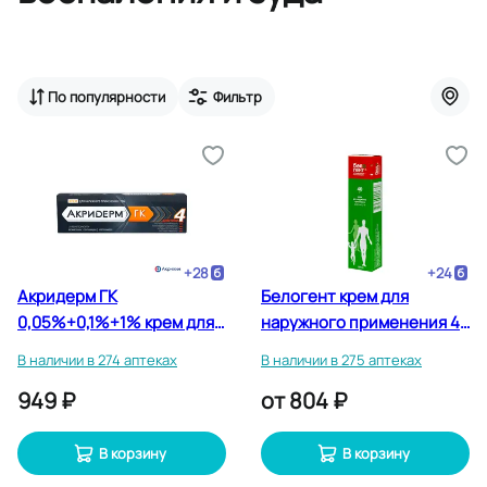
По популярности
Фильтр
+
28
+
24
Акридерм ГК
Белогент крем для
0,05%+0,1%+1% крем для
наружного применения 40
наружного применения 15
г
В наличии в 274 аптеках
В наличии в 275 аптеках
г
949 ₽
от
804 ₽
В корзину
В корзину