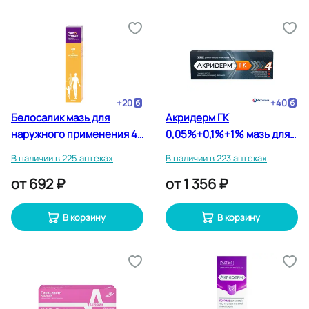
+
20
+
40
Белосалик мазь для
Акридерм ГК
наружного применения 40
0,05%+0,1%+1% мазь для
г
наружного применения 30
В наличии в 225 аптеках
В наличии в 223 аптеках
г
от
692 ₽
от
1 356 ₽
В корзину
В корзину