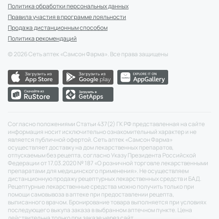
Политика обработки персональных данных
Правила участия в программе лояльности
Продажа дистанционным способом
Политика рекомендаций
©
2026
Сеть аптек «Самсон Фарма». Все права защищены
Согласно положениями Статьи 437(2) ГК РФ представленная на сайте
информация носит исключительно ознакомительный характер и не
является публичной офертой. Сеть аптек «Самсон Фарма»
осуществляет доставку на дом лекарственных препаратов,
отпускаемым без рецепта, согласно Указу Президента Российской
Федерации от 17.03.2020 № 187 «О розничной торговле лекарственными
препаратами для медицинского применения». Не осуществляем
дистанционную продажу рецептурных лекарственных средств и БАД.
Рецептурные лекарственные средства можно получить только при
помощи самовывоза в аптеке при предоставлении рецепта,
выписанного врачом. Бронирование товара выполняется при условиях
последующего выкупа заказа в выбранном аптечном пункте. Цена
действительна только при заказе через сайт.