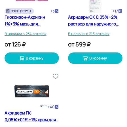
+
3
+
17
ПО РЕЦЕПТУ
Гиоксизон-Акрихин
Акридерм СК 0,05%+2%
1%+3% мазь для
раствор для наружного
наружного применения 10
применения 50 мл
В наличии в 234 аптеках
В наличии в 216 аптеках
г
от
126 ₽
от
599 ₽
В корзину
В корзину
+
40
Акридерм ГК
0,05%+0,1%+1% крем для
наружного применения 30