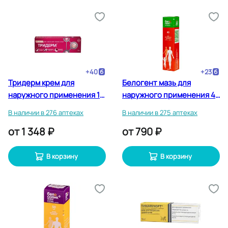
+
40
+
23
Тридерм крем для
Белогент мазь для
наружного применения 15
наружного применения 40
г
г
В наличии в 276 аптеках
В наличии в 275 аптеках
от
1 348 ₽
от
790 ₽
В корзину
В корзину