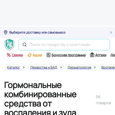
Выберите доставку или самовывоз
Скидки
Акции
Бонусная программа
Аптеки
Де
Каталог
Лекарства и БАД
Дерматология
Воспале
Гормональные
комбинированные
56
средства от
товаров
воспаления и зуда