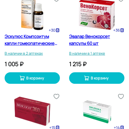
+
30
+
36
Эскулюс Композитум
Эвалар Венокорсет
капли гомеопатические
капсулы 60 шт
для приема внутрь 30 мл
В наличии в 2 аптеках
В наличии в 1 аптеке
1 005 ₽
1 215 ₽
В корзину
В корзину
+
15
+
14