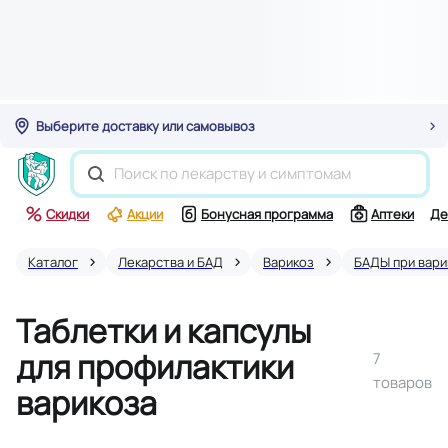
Выберите доставку или самовывоз
Скидки
Акции
Бонусная программа
Аптеки
Де
Каталог
Лекарства и БАД
Варикоз
БАДЫ при вари
Таблетки и капсулы
для профилактики
7
товаров
варикоза