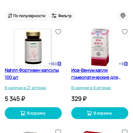
По популярности
Фильтр
+
160
+
9
Nahrin Фортивен капсулы
Иов-Венум капли
100 шт
гомеопатические для
приема внутрь 25 мл
В наличии в 27 аптеках
В наличии в 9 аптеках
5 345 ₽
329 ₽
В корзину
В корзину