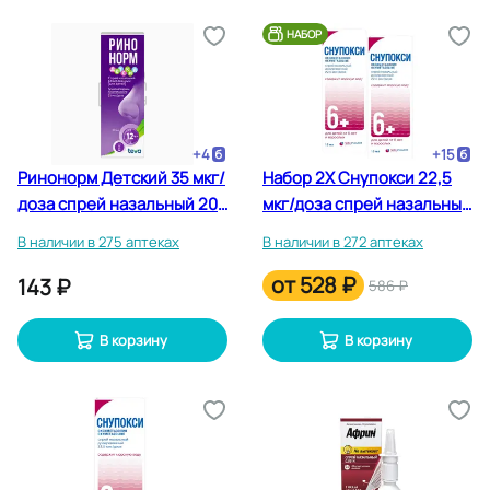
НАБОР
+
4
+
15
Ринонорм Детский 35 мкг/
Набор 2Х Снупокси 22,5
доза спрей назальный 20
мкг/доза спрей назальный
мл
10 мл
В наличии в 275 аптеках
В наличии в 272 аптеках
от
528 ₽
143 ₽
586 ₽
В корзину
В корзину