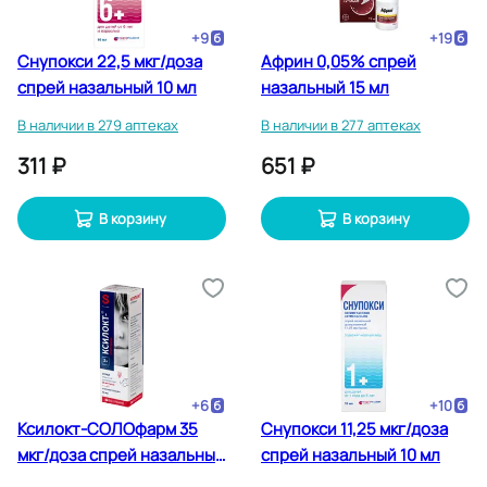
+
9
+
19
Снупокси 22,5 мкг/доза
Африн 0,05% спрей
спрей назальный 10 мл
назальный 15 мл
В наличии в 279 аптеках
В наличии в 277 аптеках
311 ₽
651 ₽
В корзину
В корзину
+
6
+
10
Ксилокт-СОЛОфарм 35
Снупокси 11,25 мкг/доза
мкг/доза спрей назальный
спрей назальный 10 мл
для детей 15 мл