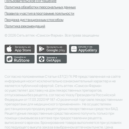
Пользовательское соглашение
Политика обработки персональных данных
Правила участия в программе лояльности
Продажа дистанционным способом
Политика рекомендаций
©
2026
Сеть аптек «Самсон Фарма». Все права защищены
Согласно положениями Статьи 437(2) ГК РФ представленная на сайте
информация носит исключительно ознакомительный характер и не
является публичной офертой. Сеть аптек «Самсон Фарма»
осуществляет доставку на дом лекарственных препаратов,
отпускаемым без рецепта, согласно Указу Президента Российской
Федерации от 17.03.2020 № 187 «О розничной торговле лекарственными
препаратами для медицинского применения». Не осуществляем
дистанционную продажу рецептурных лекарственных средств и БАД.
Рецептурные лекарственные средства можно получить только при
помощи самовывоза в аптеке при предоставлении рецепта,
выписанного врачом. Бронирование товара выполняется при условиях
последующего выкупа заказа в выбранном аптечном пункте. Цена