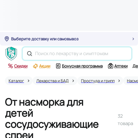
Выберите доставку или самовывоз
Скидки
Акции
Бонусная программа
Аптеки
Де
Каталог
Лекарства и БАД
Простуда и грипп
Насм
От насморка для
детей
32
сосудосуживающие
товара
спреи