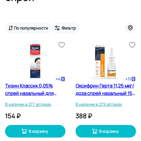
По популярности
Фильтр
+
4
+
11
Тизин Классик 0,05%
Оксифрин Герта 11,25 мкг/
спрей назальный для
доза спрей назальный 15
детей 2-6 лет 10 мл
мл
В наличии в 277 аптеках
В наличии в 279 аптеках
154 ₽
388 ₽
В корзину
В корзину