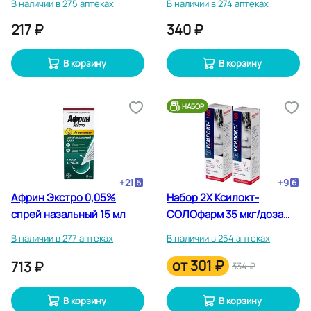
В наличии в 275 аптеках
В наличии в 274 аптеках
217 ₽
340 ₽
В корзину
В корзину
НАБОР
+
21
+
9
Африн Экстро 0,05%
Набор 2Х Ксилокт-
спрей назальный 15 мл
СОЛОфарм 35 мкг/доза
спрей назальный для
В наличии в 277 аптеках
В наличии в 254 аптеках
детей 15 мл
от
301 ₽
713 ₽
334 ₽
В корзину
В корзину