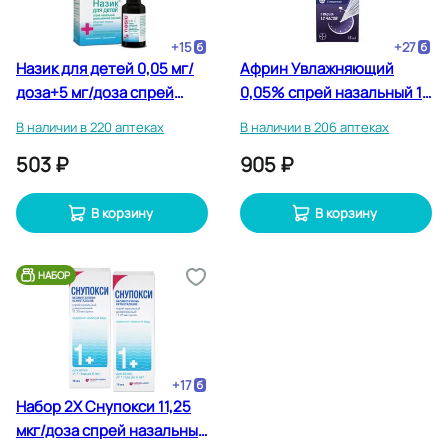
+
15
+
27
Назик для детей 0,05 мг/
Африн Увлажняющий
доза+5 мг/доза спрей
0,05% спрей назальный 15
назальный 10 мл
мл
В наличии в 220 аптеках
В наличии в 206 аптеках
503 ₽
905 ₽
В корзину
В корзину
НАБОР
+
17
Набор 2Х Снупокси 11,25
мкг/доза спрей назальный