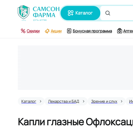
каталог
Поиск по
Скидки
Акции
Бонусная программа
Апте
Каталог
Лекарства и БАД
Зрение и слух
И
Капли глазные Офлоксац