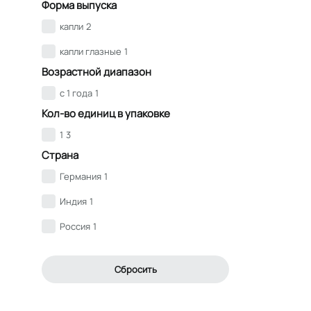
Форма выпуска
капли
2
капли глазные
1
Возрастной диапазон
с 1 года
1
Кол-во единиц в упаковке
1
3
Страна
Германия
1
Индия
1
Россия
1
Сбросить