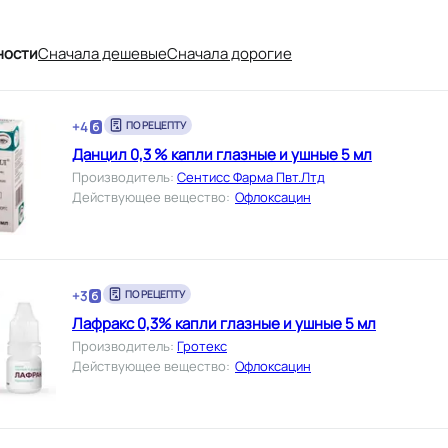
ности
Cначала дешевые
Cначала дорогие
+
4
ПО РЕЦЕПТУ
Данцил 0,3 % капли глазные и ушные 5 мл
Производитель
:
Сентисс Фарма Пвт.Лтд
Действующее вещество
:
Офлоксацин
+
3
ПО РЕЦЕПТУ
Лафракс 0,3% капли глазные и ушные 5 мл
Производитель
:
Гротекс
Действующее вещество
:
Офлоксацин