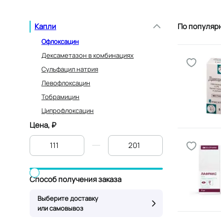
Капли
По популяр
Офлоксацин
Дексаметазон в комбинациях
Сульфацил натрия
Левофлоксацин
Тобрамицин
Ципрофлоксацин
Цена, ₽
От
До
Способ получения заказа
Выберите доставку
или самовывоз