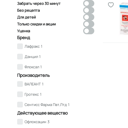
Забрать через 30 минут
Без рецепта
Для детей
Только скидки и акции
Уценка
Бренд
Лафракс
1
Данцил
1
Флоксал
1
Производитель
ВАЛЕАНТ
1
Гротекс
1
Сентисс Фарма Пвт.Лтд
1
Действующее вещество
Офлоксацин
3