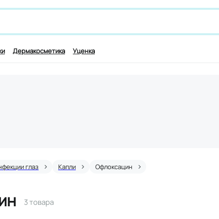
 лекарству и симптомам, например,
для работы мозга
ки
Дермакосметика
Уценка
нфекции глаз
Капли
Офлоксацин
ин
3 товара