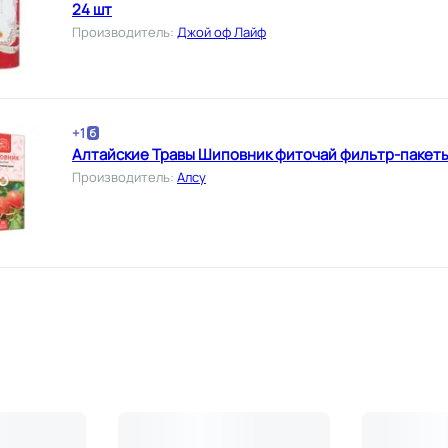
24 шт
Производитель
:
Джой оф Лайф
+
1
Алтайские Травы Шиповник фиточай фильтр-пакеты 1
Производитель
:
Алсу