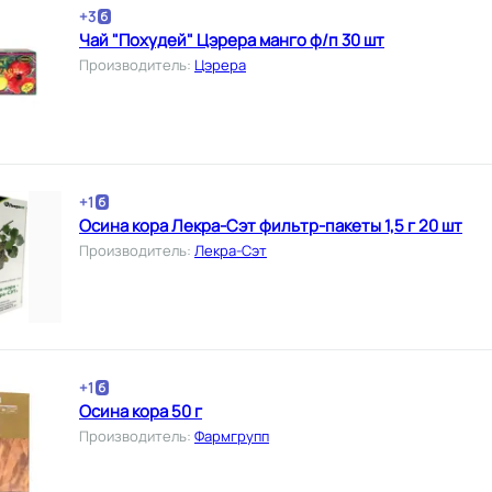
+
3
Чай "Похудей" Цэрера манго ф/п 30 шт
Производитель
:
Цэрера
+
1
Осина кора Лекра-Сэт фильтр-пакеты 1,5 г 20 шт
Производитель
:
Лекра-Сэт
+
1
Осина кора 50 г
Производитель
:
Фармгрупп