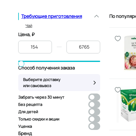
Требующие приготовления
По популяр
Чай
Цена, ₽
От
До
Способ получения заказа
Выберите доставку
или самовывоз
Забрать через 30 минут
Без рецепта
Для детей
Только скидки и акции
Уценка
Бренд