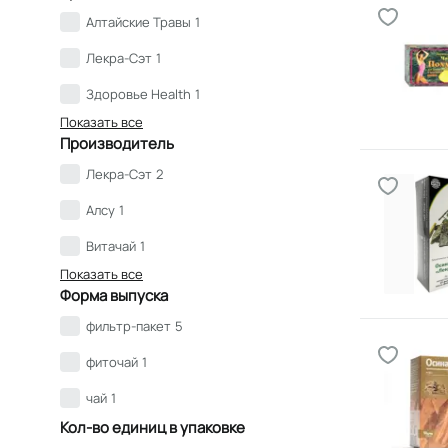
Алтайские Травы
1
Лекра-Сэт
1
Здоровье Health
1
Показать все
Производитель
Лекра-Сэт
2
Алсу
1
Витачай
1
Показать все
Форма выпуска
фильтр-пакет
5
фиточай
1
чай
1
Кол-во единиц в упаковке