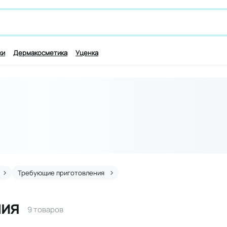
 лекарству и симптомам, например,
для работы мозга
ки
Дермакосметика
Уценка
Требующие приготовления
ния
9 товаров