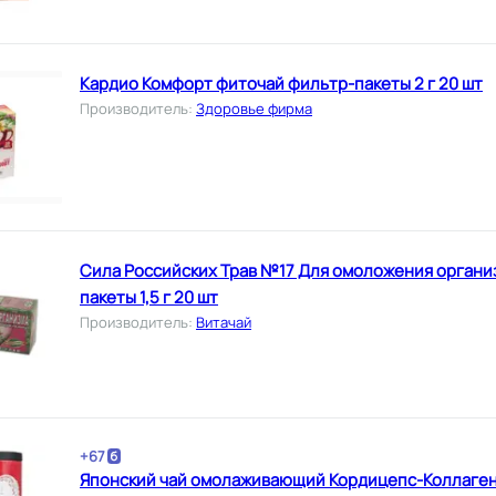
Кардио Комфорт фиточай фильтр-пакеты 2 г 20 шт
Производитель
:
Здоровье фирма
Сила Российских Трав №17 Для омоложения органи
пакеты 1,5 г 20 шт
Производитель
:
Витачай
+
67
Японский чай омолаживающий Кордицепс-Коллаге