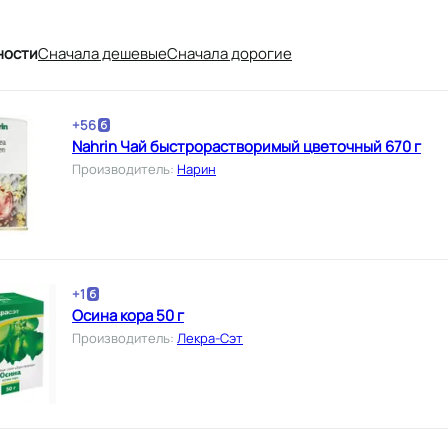
ности
Cначала дешевые
Cначала дорогие
+
56
Nahrin Чай быстрорастворимый цветочный 670 г
Производитель
:
Нарин
+
1
Осина кора 50 г
Производитель
:
Лекра-Сэт