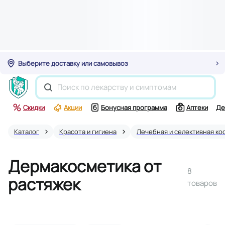
Выберите доставку или самовывоз
Скидки
Акции
Бонусная программа
Аптеки
Де
Каталог
Красота и гигиена
Лечебная и селективная ко
Дермакосметика от
8
растяжек
товаров