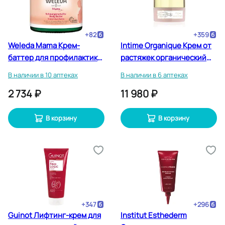
+
82
+
359
Weleda Mama Крем-
Intime Organique Крем от
баттер для профилактики
растяжек органический
растяжек 150 мл
100 мл
В наличии в 10 аптеках
В наличии в 6 аптеках
2 734 ₽
11 980 ₽
В корзину
В корзину
+
347
+
296
Guinot Лифтинг-крем для
Institut Esthederm