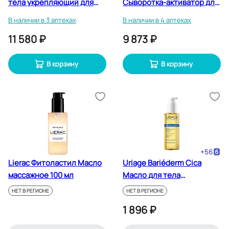
тела укрепляющий для
Сыворотка-активатор для
уменьшения растяжек 200
похудения для тела 100
В наличии в 3 аптеках
В наличии в 4 аптеках
мл
мл
11 580 ₽
9 873 ₽
В корзину
В корзину
+
56
Lierac Фитоластил Масло
Uriage Bariéderm Cicа
массажное 100 мл
Масло для тела
дерматологическое 100
НЕТ В РЕГИОНЕ
НЕТ В РЕГИОНЕ
мл
1 896 ₽