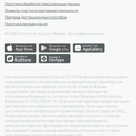
Политика обработки персональных данных
Правила участия в программе лояльности
Продажа дистанционным способом
Политика рекомендаций
©
2026
Сеть аптек «Самсон Фарма». Все права защищены
Согласно положениями Статьи 437(2) ГК РФ представленная на сайте
информация носит исключительно ознакомительный характер и не
является публичной офертой. Сеть аптек «Самсон Фарма»
осуществляет доставку на дом лекарственных препаратов,
отпускаемым без рецепта, согласно Указу Президента Российской
Федерации от 17.03.2020 № 187 «О розничной торговле лекарственными
препаратами для медицинского применения». Не осуществляем
дистанционную продажу рецептурных лекарственных средств и БАД.
Рецептурные лекарственные средства можно получить только при
помощи самовывоза в аптеке при предоставлении рецепта,
выписанного врачом. Бронирование товара выполняется при условиях
последующего выкупа заказа в выбранном аптечном пункте. Цена
действительна только при заказе через сайт.