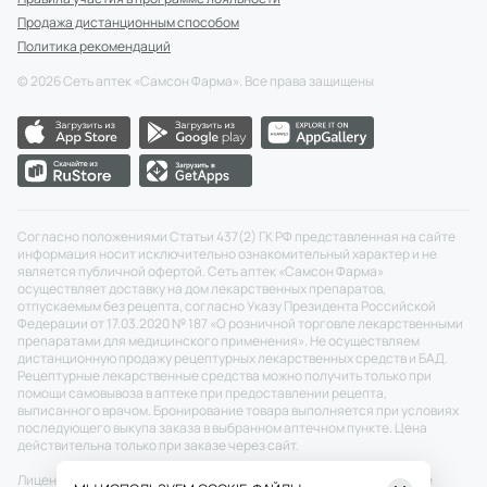
Продажа дистанционным способом
Политика рекомендаций
©
2026
Сеть аптек «Самсон Фарма». Все права защищены
Согласно положениями Статьи 437(2) ГК РФ представленная на сайте
информация носит исключительно ознакомительный характер и не
является публичной офертой. Сеть аптек «Самсон Фарма»
осуществляет доставку на дом лекарственных препаратов,
отпускаемым без рецепта, согласно Указу Президента Российской
Федерации от 17.03.2020 № 187 «О розничной торговле лекарственными
препаратами для медицинского применения». Не осуществляем
дистанционную продажу рецептурных лекарственных средств и БАД.
Рецептурные лекарственные средства можно получить только при
помощи самовывоза в аптеке при предоставлении рецепта,
выписанного врачом. Бронирование товара выполняется при условиях
последующего выкупа заказа в выбранном аптечном пункте. Цена
действительна только при заказе через сайт.
Лицензия №: ЛО-77-02-011343 от 22.12.2020 г.
Скачать
Разрешение