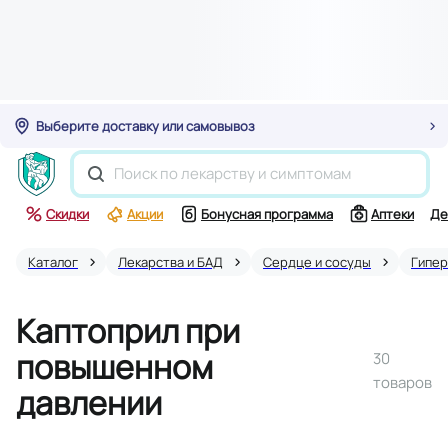
Выберите доставку или самовывоз
Скидки
Акции
Бонусная программа
Аптеки
Де
Каталог
Лекарства и БАД
Сердце и сосуды
Гипер
Каптоприл при
повышенном
30
товаров
давлении