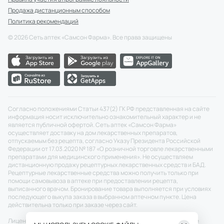
Продажа дистанционным способом
Политика рекомендаций
©
2026
Сеть аптек «Самсон Фарма». Все права защищены
Согласно положениями Статьи 437(2) ГК РФ представленная на сайте
информация носит исключительно ознакомительный характер и не
является публичной офертой. Сеть аптек «Самсон Фарма»
осуществляет доставку на дом лекарственных препаратов,
отпускаемым без рецепта, согласно Указу Президента Российской
Федерации от 17.03.2020 № 187 «О розничной торговле лекарственными
препаратами для медицинского применения». Не осуществляем
дистанционную продажу рецептурных лекарственных средств и БАД.
Рецептурные лекарственные средства можно получить только при
помощи самовывоза в аптеке при предоставлении рецепта,
выписанного врачом. Бронирование товара выполняется при условиях
последующего выкупа заказа в выбранном аптечном пункте. Цена
действительна только при заказе через сайт.
Лицензия №: ЛО-77-02-011343 от 22.12.2020 г.
Скачать
Разрешение