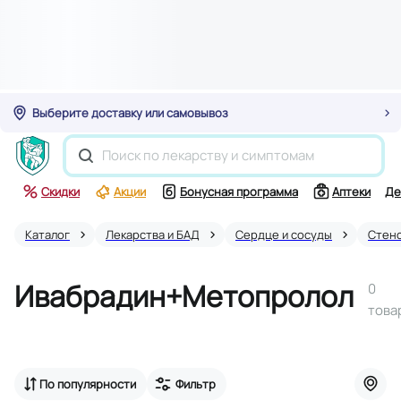
Выберите доставку или самовывоз
Скидки
Акции
Бонусная программа
Аптеки
Де
Каталог
Лекарства и БАД
Сердце и сосуды
Стен
Ивабрадин+Метопролол
0
това
По популярности
Фильтр