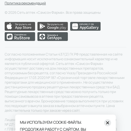
Политика рекомендаций
©
2026
Сеть аптек «Самсон Фарма». Все права защищены
Согласно положениями Статьи 437(2) ГК РФ представленная на сайте
информация носит исключительно ознакомительный характер и не
является публичной офертой. Сеть аптек «Самсон Фарма»
осуществляет доставку на дом лекарственных препаратов,
отпускаемым без рецепта, согласно Указу Президента Российской
Федерации от 17.03.2020 № 187 «О розничной торговле лекарственными
препаратами для медицинского применения». Не осуществляем
дистанционную продажу рецептурных лекарственных средств и БАД.
Рецептурные лекарственные средства можно получить только при
помощи самовывоза в аптеке при предоставлении рецепта,
выписанного врачом. Бронирование товара выполняется при условиях
последующего выкупа заказа в выбранном аптечном пункте. Цена
действительна только при заказе через сайт.
Лицензия №: ЛО-77-02-011343 от 22.12.2020 г.
Скачать
Разрешение
МЫ ИСПОЛЬЗУЕМ COOKIE-ФАЙЛЫ.
№ ДТ-77-000464 от 27.12.2021 г.
Скачать
П50-673/20 от 26.05.2020
г.
П78-696/20 от 29.05.2020 г. ПП № 697 от 16.05.2020 г.
ПРОДОЛЖАЯ РАБОТУ С САЙТОМ, ВЫ
Скачать
ООО