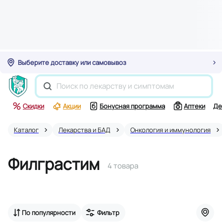
Выберите доставку или самовывоз
Скидки
Акции
Бонусная программа
Аптеки
Де
Каталог
Лекарства и БАД
Онкология и иммунология
Филграстим
4 товара
По популярности
Фильтр