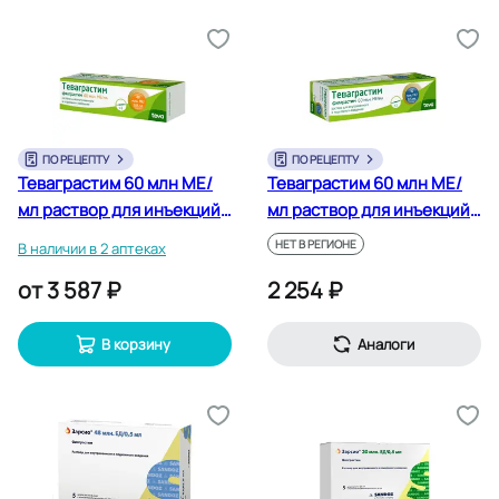
ПО РЕЦЕПТУ
ПО РЕЦЕПТУ
Теваграстим 60 млн МЕ/
Теваграстим 60 млн МЕ/
мл раствор для инъекций
мл раствор для инъекций
шприц 0,8 мл
шприц 0,5 мл 1 шт
НЕТ В РЕГИОНЕ
В наличии в 2 аптеках
от
3 587 ₽
2 254 ₽
В корзину
Аналоги