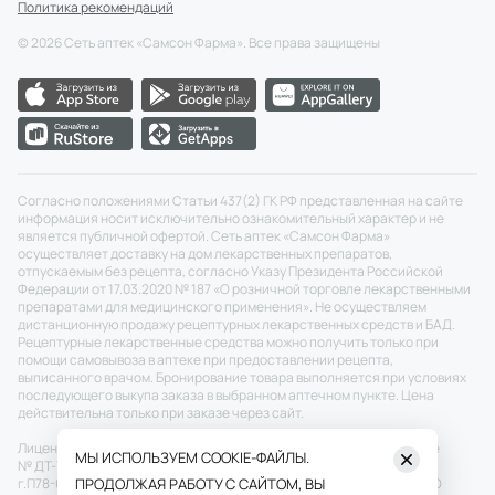
Политика рекомендаций
©
2026
Сеть аптек «Самсон Фарма». Все права защищены
Согласно положениями Статьи 437(2) ГК РФ представленная на сайте
информация носит исключительно ознакомительный характер и не
является публичной офертой. Сеть аптек «Самсон Фарма»
осуществляет доставку на дом лекарственных препаратов,
отпускаемым без рецепта, согласно Указу Президента Российской
Федерации от 17.03.2020 № 187 «О розничной торговле лекарственными
препаратами для медицинского применения». Не осуществляем
дистанционную продажу рецептурных лекарственных средств и БАД.
Рецептурные лекарственные средства можно получить только при
помощи самовывоза в аптеке при предоставлении рецепта,
выписанного врачом. Бронирование товара выполняется при условиях
последующего выкупа заказа в выбранном аптечном пункте. Цена
действительна только при заказе через сайт.
Лицензия №: ЛО-77-02-011343 от 22.12.2020 г.
Скачать
Разрешение
МЫ ИСПОЛЬЗУЕМ COOKIE-ФАЙЛЫ.
№ ДТ-77-000464 от 27.12.2021 г.
Скачать
П50-673/20 от 26.05.2020
г.
П78-696/20 от 29.05.2020 г. ПП № 697 от 16.05.2020 г.
ПРОДОЛЖАЯ РАБОТУ С САЙТОМ, ВЫ
Скачать
ООО