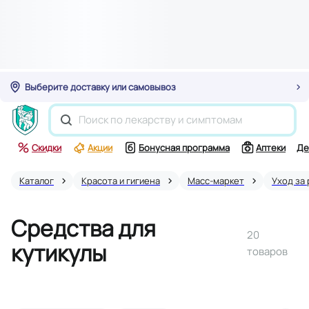
Выберите доставку или самовывоз
Скидки
Акции
Бонусная программа
Аптеки
Де
Каталог
Красота и гигиена
Масс-маркет
Уход за
Средства для
20
кутикулы
товаров