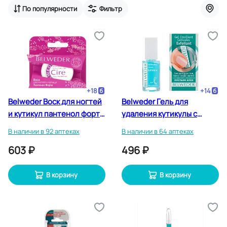
По популярности
Фильтр
+
18
+
14
Belweder Воск для ногтей
Belweder Гель для
и кутикул пантенол форте
удаления кутикулы с
6 г
глицерином и алоэ 8 мл
В наличии в 92 аптеках
В наличии в 64 аптеках
603 ₽
496 ₽
В корзину
В корзину