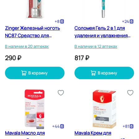
+
8
+
24
Zinger Железный ноготь
Соломея Гель 2 в 1 для
NC87 Средство для
удаления и увлажнения
тонких ногтей 12 мл
кутикулы в карандаше
В наличии в 20 аптеках
В наличии в 12 аптеках
290 ₽
817 ₽
В корзину
В корзину
+
44
+
81
Mavala Масло для
Mavala Крем для