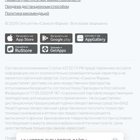
Продажа дистанционным способом
Политика рекомендаций
©
2026
Сеть аптек «Самсон Фарма». Все права защищены
Согласно положениями Статьи 437(2) ГК РФ представленная на сайте
информация носит исключительно ознакомительный характер и не
является публичной офертой. Сеть аптек «Самсон Фарма»
осуществляет доставку на дом лекарственных препаратов,
отпускаемым без рецепта, согласно Указу Президента Российской
Федерации от 17.03.2020 № 187 «О розничной торговле лекарственными
препаратами для медицинского применения». Не осуществляем
дистанционную продажу рецептурных лекарственных средств и БАД.
Рецептурные лекарственные средства можно получить только при
помощи самовывоза в аптеке при предоставлении рецепта,
выписанного врачом. Бронирование товара выполняется при условиях
последующего выкупа заказа в выбранном аптечном пункте. Цена
действительна только при заказе через сайт.
Лицензия №: ЛО-77-02-011343 от 22.12.2020 г.
Скачать
Разрешение