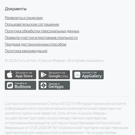
Документы
Реквизиты и лицензии
Пользовательское соглашение
Политика обработки персональных данных
Правила участия в программе лояльности
Продажа дистанционным способом
Политика рекомендаций
©
2026
Сеть аптек «Самсон Фарма». Все права защищены
Согласно положениями Статьи 437(2) ГК РФ представленная на сайте
информация носит исключительно ознакомительный характер и не
является публичной офертой. Сеть аптек «Самсон Фарма»
осуществляет доставку на дом лекарственных препаратов,
отпускаемым без рецепта, согласно Указу Президента Российской
Федерации от 17.03.2020 № 187 «О розничной торговле лекарственными
препаратами для медицинского применения». Не осуществляем