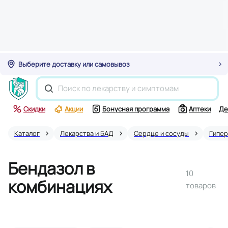
Выберите доставку или самовывоз
Скидки
Акции
Бонусная программа
Аптеки
Де
Каталог
Лекарства и БАД
Сердце и сосуды
Гипер
Бендазол в
10
комбинациях
товаров