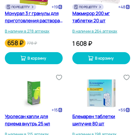
+
19
+
48
ПО РЕЦЕПТУ
ПО РЕЦЕПТУ
Монурал 3 г гранулы для
Макмирор 200 мг
приготовления раствора
таблетки 20 шт
для приема внутрь
В наличии в 278 аптеках
В наличии в 264 аптеках
пакетик 1 шт
658 ₽
1 608 ₽
778 ₽
В корзину
В корзину
+
15
+
59
Уролесан капли для
Блемарен таблетки
приема внутрь 25 мл
шипучие 80 шт
В наличии в 215 аптеках
В наличии в 198 аптеках