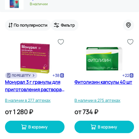
В наличии
По популярности
Фильтр
+
38
+
22
ПО РЕЦЕПТУ
Монурал 3 г гранулы для
Фитолизин капсулы 40 шт
приготовления раствора
для приема внутрь
В наличии в 277 аптеках
В наличии в 275 аптеках
пакетики 2 шт
от
1 280 ₽
от
734 ₽
В корзину
В корзину