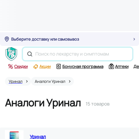
Выберите доставку или самовывоз
Скидки
Акции
Бонусная программа
Аптеки
Де
Уринал
Аналоги Уринал
Аналоги Уринал
15 товаров
Уринал