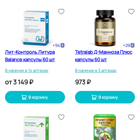
+
94
+
29
Лит-Контроль Литура
Tetralab Д-Манноза Плюс
Balance капсулы 60 шт
капсулы 60 шт
В наличии в 14 аптеках
В наличии в 3 аптеках
от
3 149 ₽
973 ₽
В корзину
В корзину