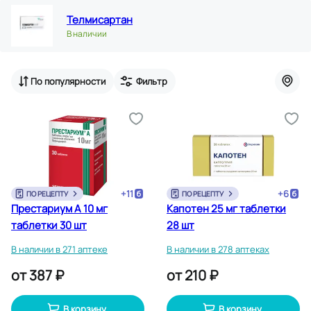
Телмисартан
В наличии
По популярности
Фильтр
+
11
+
6
ПО РЕЦЕПТУ
ПО РЕЦЕПТУ
Престариум А 10 мг
Капотен 25 мг таблетки
таблетки 30 шт
28 шт
В наличии в 271 аптеке
В наличии в 278 аптеках
от
387 ₽
от
210 ₽
В корзину
В корзину