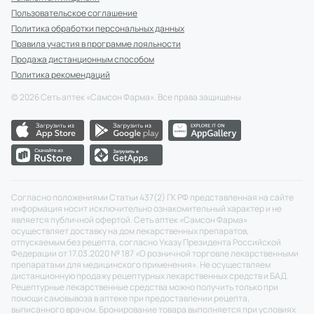
Пользовательское соглашение
Политика обработки персональных данных
Правила участия в программе лояльности
Продажа дистанционным способом
Политика рекомендаций
©
2026
Сеть аптек «Самсон Фарма». Все права защищены
Согласно положениями Статьи 437(2) ГК РФ представленная на сайте
информация носит исключительно ознакомительный характер и не
является публичной офертой. Сеть аптек «Самсон Фарма»
осуществляет доставку на дом лекарственных препаратов,
отпускаемым без рецепта, согласно Указу Президента Российской
Федерации от 17.03.2020 № 187 «О розничной торговле лекарственными
препаратами для медицинского применения». Не осуществляем
дистанционную продажу рецептурных лекарственных средств и БАД.
Рецептурные лекарственные средства можно получить только при
помощи самовывоза в аптеке при предоставлении рецепта,
выписанного врачом. Бронирование товара выполняется при условиях