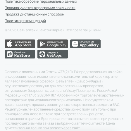
Политика обработки персональных данных
Правила участия в программе лояльности
Продажа дистанционным способом
Политика рекомендаций
©
2026
Сеть аптек «Самсон Фарма». Все права защищены
Согласно положениями Статьи 437(2) ГК РФ представленная на сайте
информация носит исключительно ознакомительный характер и не
является публичной офертой. Сеть аптек «Самсон Фарма»
осуществляет доставку на дом лекарственных препаратов,
отпускаемым без рецепта, согласно Указу Президента Российской
Федерации от 17.03.2020 № 187 «О розничной торговле лекарственными
препаратами для медицинского применения». Не осуществляем
дистанционную продажу рецептурных лекарственных средств и БАД.
Рецептурные лекарственные средства можно получить только при
помощи самовывоза в аптеке при предоставлении рецепта,
выписанного врачом. Бронирование товара выполняется при условиях
последующего выкупа заказа в выбранном аптечном пункте. Цена
действительна только при заказе через сайт.