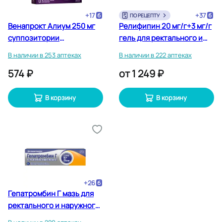
+
17
+
37
ПО РЕЦЕПТУ
Венапрокт Алиум 250 мг
Релифипин 20 мг/г+3 мг/г
суппозитории
гель для ректального и
ректальные 10 шт
наружного применения 20
В наличии в 253 аптеках
В наличии в 222 аптеках
г
574 ₽
от
1 249 ₽
В корзину
В корзину
+
26
Гепатромбин Г мазь для
ректального и наружного
применения 20 г