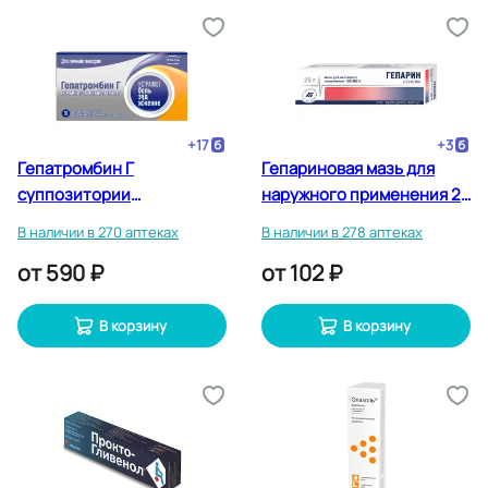
+
17
+
3
Гепатромбин Г
Гепариновая мазь для
суппозитории
наружного применения 25
ректальные 10 шт
г
В наличии в 270 аптеках
В наличии в 278 аптеках
от
590 ₽
от
102 ₽
В корзину
В корзину