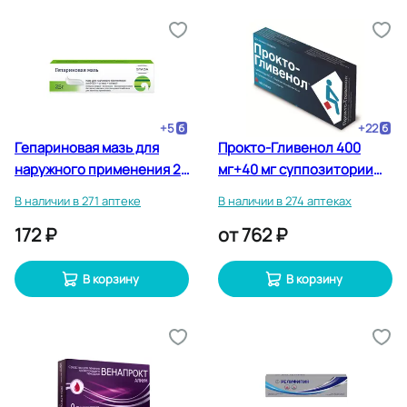
+
5
+
22
Гепариновая мазь для
Прокто-Гливенол 400
наружного применения 25
мг+40 мг суппозитории
г
ректальные 10 шт
В наличии в 271 аптеке
В наличии в 274 аптеках
172 ₽
от
762 ₽
В корзину
В корзину