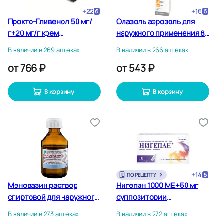
+
22
+
16
Прокто-Гливенол 50 мг/
Олазоль аэрозоль для
г+20 мг/г крем
наружного применения 80
ректальный 30 г
г
В наличии в 269 аптеках
В наличии в 266 аптеках
от
766 ₽
от
543 ₽
В корзину
В корзину
+
14
ПО РЕЦЕПТУ
Меновазин раствор
Нигепан 1000 МЕ+50 мг
спиртовой для наружного
суппозитории
применения 40 мл
ректальные 10 шт
В наличии в 273 аптеках
В наличии в 272 аптеках