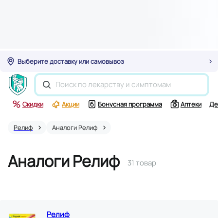
Выберите доставку или самовывоз
Скидки
Акции
Бонусная программа
Аптеки
Де
Релиф
Аналоги Релиф
Аналоги Релиф
31 товар
Релиф