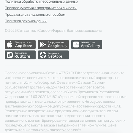
Политика обработки персональных данных
Правила участия в программе лояльности
Продажа дистанционным способом
Политика рекомендаций
©
2026
Сеть аптек «Самсон Фарма». Все права защищены
Согласно положениями Статьи 437(2) ГК РФ представленная на сайте
информация носит исключительно ознакомительный характер и не
является публичной офертой. Сеть аптек «Самсон Фарма»
осуществляет доставку на дом лекарственных препаратов,
отпускаемым без рецепта, согласно Указу Президента Российской
Федерации от 17.03.2020 № 187 «О розничной торговле лекарственными
препаратами для медицинского применения». Не осуществляем
дистанционную продажу рецептурных лекарственных средств и БАД.
Рецептурные лекарственные средства можно получить только при
помощи самовывоза в аптеке при предоставлении рецепта,
выписанного врачом. Бронирование товара выполняется при условиях
последующего выкупа заказа в выбранном аптечном пункте. Цена
действительна только при заказе через сайт.