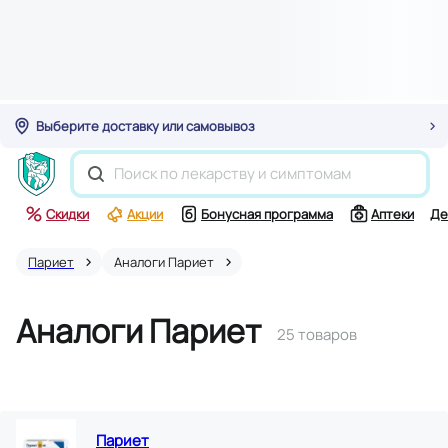
Выберите доставку или самовывоз
Скидки
Акции
Бонусная программа
Аптеки
Де
Париет
Аналоги Париет
Аналоги Париет
25 товаров
Париет