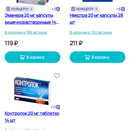
+
3
+
6
ПО РЕЦЕПТУ
ПО РЕЦЕПТУ
Эманера 20 мг капсулы
Некспра 20 мг капсулы 28
кишечнорастворимые 14
шт
шт
В наличии в 188 аптеках
В наличии в 150 аптеках
119 ₽
211 ₽
В корзину
В корзину
+
11
Контролок 20 мг таблетки
14 шт