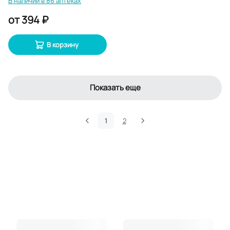
В наличии в 86 аптеках
от
394 ₽
В корзину
Показать еще
1
2