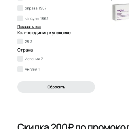
оправа
1907
капсулы
1863
Показать все
Кол-во единиц в упаковке
28
3
Страна
Испания
2
Англия
1
Сбросить
Скидка 200₽ по промоко