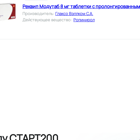
Реквип Модутаб 8 мг таблетки с пролонгированны
Производитель
:
Глаксо Вэллком С.А.
Действующее вещество
:
Ропинирол
ду СТАРТ200