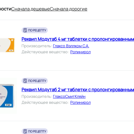
ности
Cначала дешевые
Cначала дорогие
ПО РЕЦЕПТУ
Реквип Модутаб 4 мг таблетки с пролонгированны
Производитель
:
Глаксо Вэллком С.А.
Действующее вещество
:
Ропинирол
ПО РЕЦЕПТУ
Реквип Модутаб 2 мг таблетки с пролонгированны
Производитель
:
ГлаксоСмитКляйн
Действующее вещество
:
Ропинирол
ПО РЕЦЕПТУ