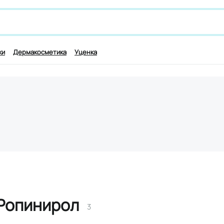
 лекарству и симптомам, например,
для работы мозга
ки
Дермакосметика
Уценка
Ропинирол
3