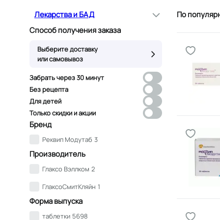
Лекарства и БАД
По популяр
Способ получения заказа
Выберите доставку
или самовывоз
Забрать через 30 минут
Без рецепта
Для детей
Только скидки и акции
Бренд
Реквип Модутаб
3
Производитель
Глаксо Вэллком
2
ГлаксоСмитКляйн
1
Форма выпуска
таблетки
5698