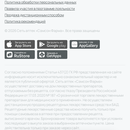
Политика обработки персональных данных
Правила участия в программе лояльности
Продажа дистанционным способом
Политика рекомендаций
©
2026
Сеть аптек «Самсон Фарма». Все права защищены
Согласно положениями Статьи 437(2) ГК РФ представленная на сайте
информация носит исключительно ознакомительный характер и не
является публичной офертой. Сеть аптек «Самсон Фарма»
осуществляет доставку на дом лекарственных препаратов,
отпускаемым без рецепта, согласно Указу Президента Российской
Федерации от 17.03.2020 № 187 «О розничной торговле лекарственными
препаратами для медицинского применения». Не осуществляем
дистанционную продажу рецептурных лекарственных средств и БАД.
Рецептурные лекарственные средства можно получить только при
помощи самовывоза в аптеке при предоставлении рецепта,
выписанного врачом. Бронирование товара выполняется при условиях
последующего выкупа заказа в выбранном аптечном пункте. Цена
действительна только при заказе через сайт.