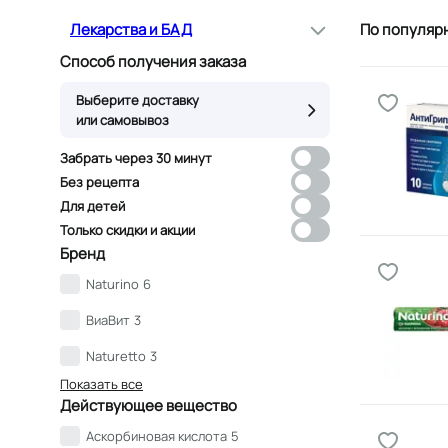
Лекарства и БАД
По популяр
Способ получения заказа
Выберите доставку
или самовывоз
Забрать через 30 минут
Без рецепта
Для детей
Только скидки и акции
Бренд
Naturino
6
ВиаВит
3
Naturetto
3
Показать все
Действующее вещество
Аскорбиновая кислота
5