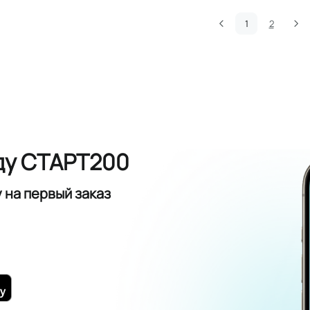
1
2
ду СТАРТ200
у
на первый заказ