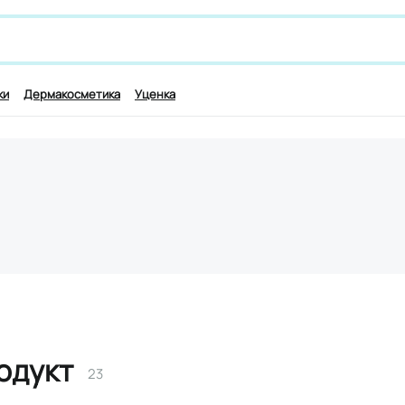
 лекарству и симптомам, например,
для работы мозга
ки
Дермакосметика
Уценка
одукт
23