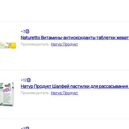
+
3
Naturetto Витамины-антиоксиданты таблетки жеват
Производитель
:
Натур Продукт
+
12
Натур Продукт Шалфей пастилки для рассасывания 
Производитель
:
Натур Продукт
+
3