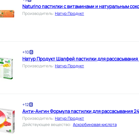
Naturino пастилки с витаминами и натуральным сок
Производитель
:
Натур Продукт
+
10
Натур Продукт Шалфей пастилки для рассасывания 
Производитель
:
Натур Продукт
+
12
Анти-Ангин Формула пастилки для рассасывания 24
Производитель
:
Натур Продукт
Действующее вещество
:
Аскорбиновая кислота