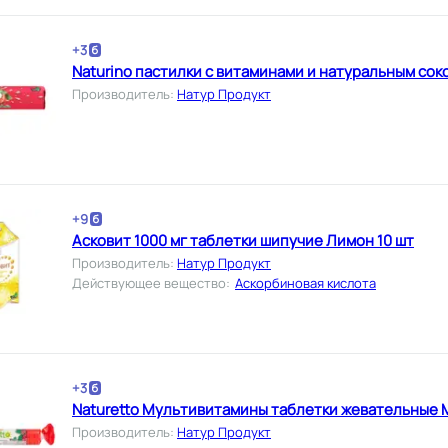
+
3
Naturino пастилки с витаминами и натуральным сок
Производитель
:
Натур Продукт
+
9
Асковит 1000 мг таблетки шипучие Лимон 10 шт
Производитель
:
Натур Продукт
Действующее вещество
:
Аскорбиновая кислота
+
3
Naturetto Мультивитамины таблетки жевательные М
Производитель
:
Натур Продукт