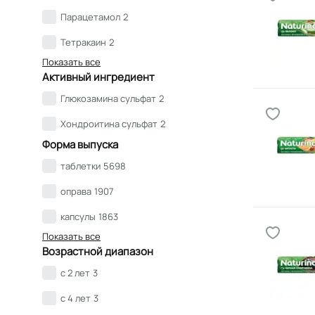
Парацетамол
2
Тетракаин
2
Показать все
Активный ингредиент
Глюкозамина сульфат
2
Хондроитина сульфат
2
Форма выпуска
таблетки
5698
оправа
1907
капсулы
1863
Показать все
Возрастной диапазон
с 2 лет
3
с 4 лет
3