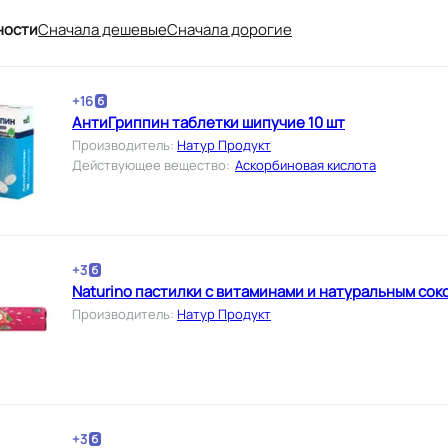
ности
Cначала дешевые
Cначала дорогие
+
16
АнтиГриппин таблетки шипучие 10 шт
Производитель
:
Натур Продукт
Действующее вещество
:
Аскорбиновая кислота
+
3
Naturino пастилки с витаминами и натуральным сок
Производитель
:
Натур Продукт
+
3