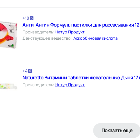
+
10
Анти-Ангин Формула пастилки для рассасывания 12
Производитель
:
Натур Продукт
Действующее вещество
:
Аскорбиновая кислота
+
4
Naturetto Витамины таблетки жевательные Дыня 17
Производитель
:
Натур Продукт
Показать еще