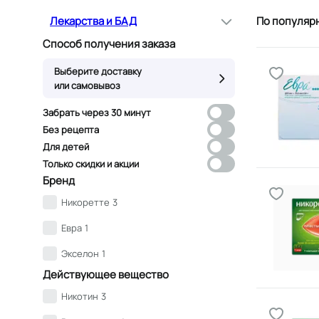
Лекарства и БАД
По популяр
Способ получения заказа
Выберите доставку
или самовывоз
Забрать через 30 минут
Без рецепта
Для детей
Только скидки и акции
Бренд
Никоретте
3
Евра
1
Экселон
1
Действующее вещество
Никотин
3