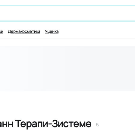
 лекарству и симптомам, например,
для работы мозга
ки
Дермакосметика
Уценка
анн Терапи-Зистеме
5