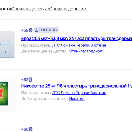
ности
Cначала дешевые
Cначала дорогие
+
55
ПО РЕЦЕПТУ
Евра 203 мкг+33,9 мкг/24 часа пластырь трансдерм
Производитель
:
ЛТС Ломанн Терапи-Зистеме
Действующее вещество
:
Этинилэстрадиол
+
62
Никоретте 25 мг/16 ч пластырь трансдермальный 1 э
Производитель
:
ЛТС Ломанн Терапи-Зистеме
Действующее вещество
:
Никотин
+
60