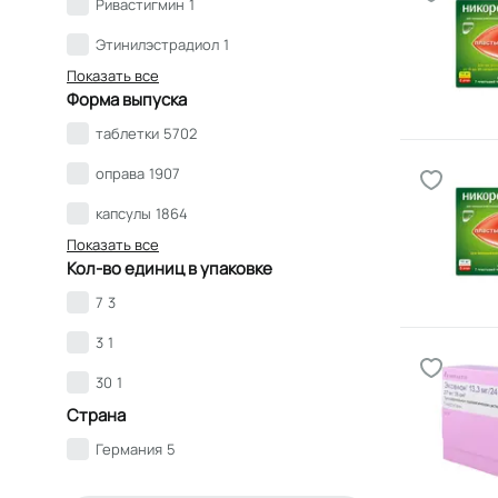
Ривастигмин
1
Этинилэстрадиол
1
Показать все
Форма выпуска
таблетки
5702
оправа
1907
капсулы
1864
Показать все
Кол-во единиц в упаковке
7
3
3
1
30
1
Страна
Германия
5