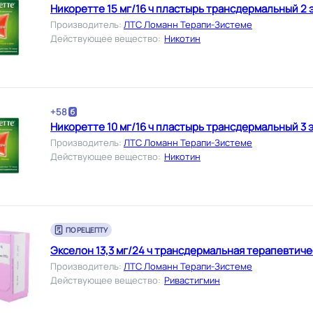
Никоретте 15 мг/16 ч пластырь трансдермальный 2 э
Производитель
:
ЛТС Ломанн Терапи-Зистеме
Действующее вещество
:
Никотин
+
58
Никоретте 10 мг/16 ч пластырь трансдермальный 3 э
Производитель
:
ЛТС Ломанн Терапи-Зистеме
Действующее вещество
:
Никотин
ПО РЕЦЕПТУ
Экселон 13,3 мг/24 ч трансдермальная терапевтиче
Производитель
:
ЛТС Ломанн Терапи-Зистеме
Действующее вещество
:
Ривастигмин