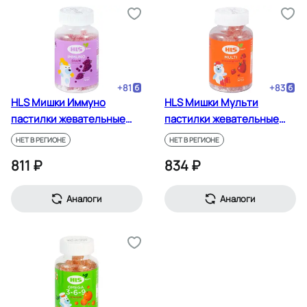
+
81
+
83
HLS Мишки Иммуно
HLS Мишки Мульти
пастилки жевательные
пастилки жевательные
Виноград 90 шт
Клубника 90 шт
НЕТ В РЕГИОНЕ
НЕТ В РЕГИОНЕ
811 ₽
834 ₽
Аналоги
Аналоги