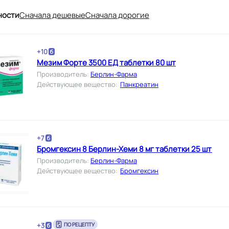
ности
Cначала дешевые
Cначала дорогие
+
10
Мезим Форте 3500 ЕД таблетки 80 шт
Производитель
:
Берлин-Фарма
Действующее вещество
:
Панкреатин
+
7
Бромгексин 8 Берлин-Хеми 8 мг таблетки 25 шт
Производитель
:
Берлин-Фарма
Действующее вещество
:
Бромгексин
+
3
ПО РЕЦЕПТУ