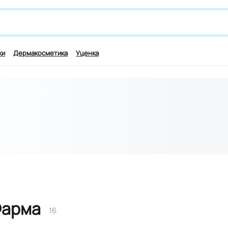
 лекарству и симптомам, например,
гинкоум
ки
Дермакосметика
Уценка
Фарма
16