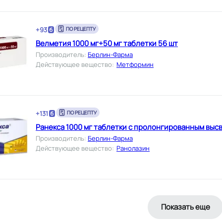
+
93
ПО РЕЦЕПТУ
Велметия 1000 мг+50 мг таблетки 56 шт
Производитель
:
Берлин-Фарма
Действующее вещество
:
Метформин
+
131
ПО РЕЦЕПТУ
Ранекса 1000 мг таблетки с пролонгированным выс
Производитель
:
Берлин-Фарма
Действующее вещество
:
Ранолазин
Показать еще