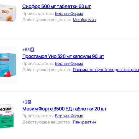
Сиофор 500 мг таблетки 60 шт
Производитель
:
Берлин-Фарма
Действующее вещество
:
Метформин
+
68
Простамол Уно 320 мг капсулы 90 шт
Производитель
:
Берлин-Фарма
Действующее вещество
:
Пальмы ползучей плодов экстрак
+
3
Мезим Форте 3500 ЕД таблетки 20 шт
Производитель
:
Берлин-Фарма
Действующее вещество
:
Панкреатин