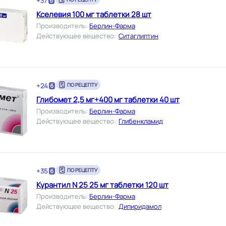
+
37
Кселевия 100 мг таблетки 28 шт
Производитель
:
Берлин-Фарма
Действующее вещество
:
Ситаглиптин
+
24
ПО РЕЦЕПТУ
Глибомет 2,5 мг+400 мг таблетки 40 шт
Производитель
:
Берлин-Фарма
Действующее вещество
:
Глибенкламид
+
35
ПО РЕЦЕПТУ
Курантил N 25 25 мг таблетки 120 шт
Производитель
:
Берлин-Фарма
Действующее вещество
:
Дипиридамол