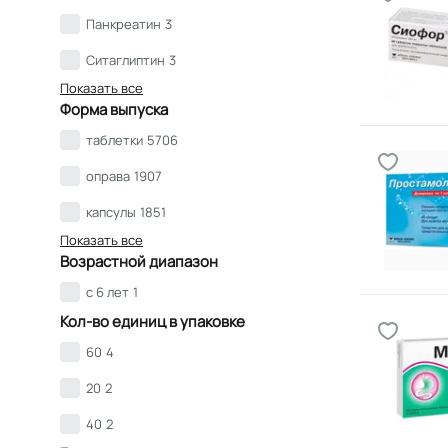
Панкреатин
3
Ситаглиптин
3
Показать все
Форма выпуска
таблетки
5706
оправа
1907
капсулы
1851
Показать все
Возрастной диапазон
с 6 лет
1
Кол-во единиц в упаковке
60
4
20
2
40
2