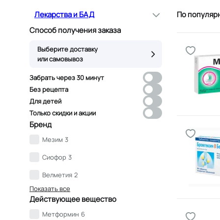
Лекарства и БАД
По популяр
Способ получения заказа
Выберите доставку
или самовывоз
Забрать через 30 минут
Без рецепта
Для детей
Только скидки и акции
Бренд
Мезим
3
Сиофор
3
Велметия
2
Показать все
Действующее вещество
Метформин
6