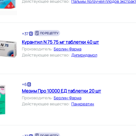
Действующее вещество
:
Пальмы ползучей плодов экстрак
+
37
ПО РЕЦЕПТУ
Курантил N 75 75 мг таблетки 40 шт
Производитель
:
Берлин-Фарма
Действующее вещество
:
Дипиридамол
+
6
Мезим Про 10000 ЕД таблетки 20 шт
Производитель
:
Берлин-Фарма
Действующее вещество
:
Панкреатин
ПО РЕЦЕПТУ