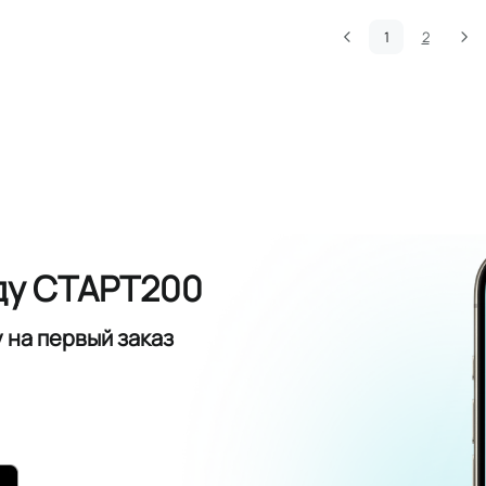
1
2
ду СТАРТ200
у
на первый заказ