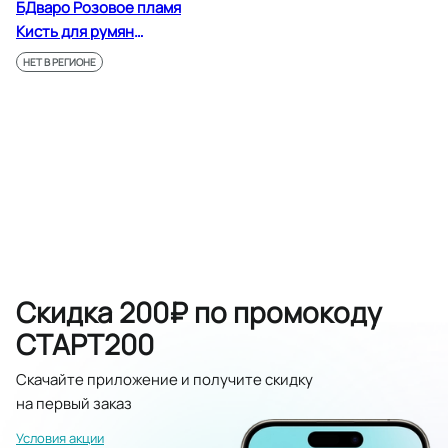
БДваро Розовое пламя
Кисть для румян
искусственный волос
НЕТ В РЕГИОНЕ
Скидка 200₽ по промокоду
СТАРТ200
Скачайте приложение и получите скидку
на первый заказ
Условия акции