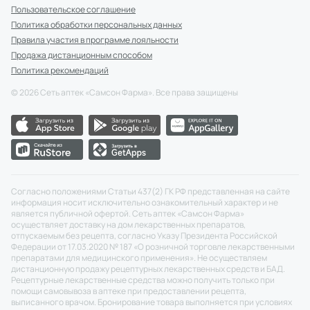
Пользовательское соглашение
Политика обработки персональных данных
Правила участия в программе лояльности
Продажа дистанционным способом
Политика рекомендаций
©
2026
Сеть аптек «Самсон Фарма». Все права защищены
Согласно положениями Статьи 437(2) ГК РФ представленная на сайте
информация носит исключительно ознакомительный характер и не
является публичной офертой. Сеть аптек «Самсон Фарма»
осуществляет доставку на дом лекарственных препаратов,
отпускаемым без рецепта, согласно Указу Президента Российской
Федерации от 17.03.2020 № 187 «О розничной торговле лекарственными
препаратами для медицинского применения». Не осуществляем
дистанционную продажу рецептурных лекарственных средств и БАД.
Рецептурные лекарственные средства можно получить только при
помощи самовывоза в аптеке при предоставлении рецепта,
выписанного врачом. Бронирование товара выполняется при условиях