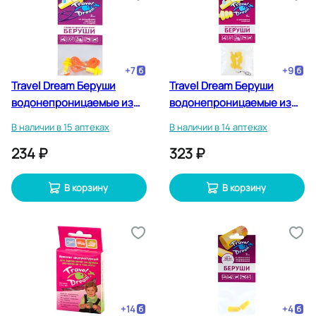
+
7
+
9
Travel Dream Беруши
Travel Dream Беруши
водонепроницаемые из
водонепроницаемые из
рельефного силикона со
рельефного силикона 4
В наличии в 15 аптеках
В наличии в 14 аптеках
шнуром 2 шт
шт
234 ₽
323 ₽
В корзину
В корзину
+
14
+
4