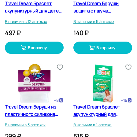
Travel Dream Браслет
Travel Dream Беруши
акупунктурный для детей
защита от шума
с 3 лет 2 шт
пенопропиленовые 2 шт
В наличии в 12 аптеках
В наличии в 5 аптеках
497 ₽
140 ₽
В корзину
В корзину
+
8
+
15
Travel Dream Беруши из
Travel Dream браслет
пластичного силикона
акупунктурный для
анатомические 4 шт
беременных 2 шт
В наличии в 3 аптеках
В наличии в 1 аптеке
299 ₽
515 ₽