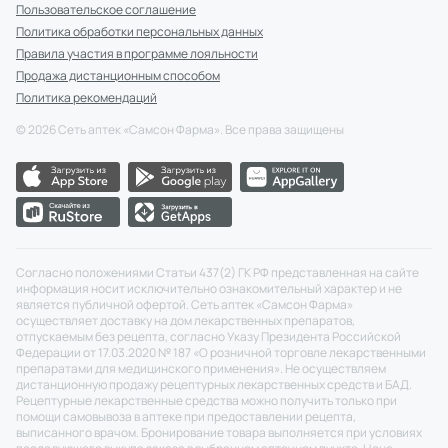
Пользовательское соглашение
Политика обработки персональных данных
Правила участия в программе лояльности
Продажа дистанционным способом
Политика рекомендаций
©
2026
Сеть аптек «Самсон Фарма». Все права защищены
Согласно положениями Статьи 437(2) ГК РФ представленная на сайте
информация носит исключительно ознакомительный характер и не
является публичной офертой. Сеть аптек «Самсон Фарма»
осуществляет доставку на дом лекарственных препаратов,
отпускаемым без рецепта, согласно Указу Президента Российской
Федерации от 17.03.2020 № 187 «О розничной торговле лекарственными
препаратами для медицинского применения». Не осуществляем
дистанционную продажу рецептурных лекарственных средств и БАД.
Рецептурные лекарственные средства можно получить только при
помощи самовывоза в аптеке при предоставлении рецепта,
выписанного врачом. Бронирование товара выполняется при условиях