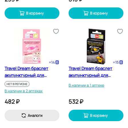
В корзину
В корзину
+
14
+
15
Travel Dream браслет
Travel Dream браслет
акупунктурный для
акупунктурный для
девочек 2 шт
мальчиков 2 шт
НЕТ В РЕГИОНЕ
В наличии в 1 аптеке
В наличии в 2 аптеках
482 ₽
532 ₽
Аналоги
В корзину