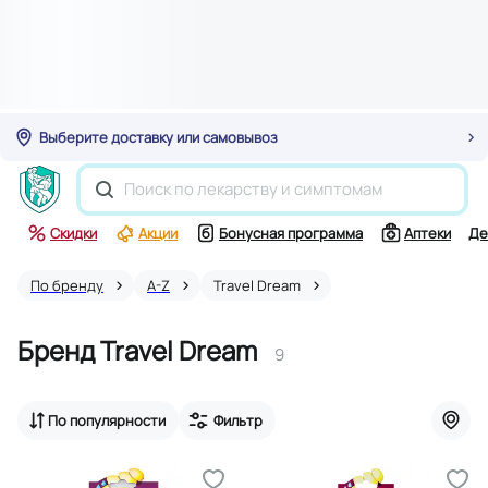
Выберите доставку или самовывоз
Скидки
Акции
Бонусная программа
Аптеки
Де
По бренду
A-Z
Travel Dream
Бренд Travel Dream
9
По популярности
Фильтр