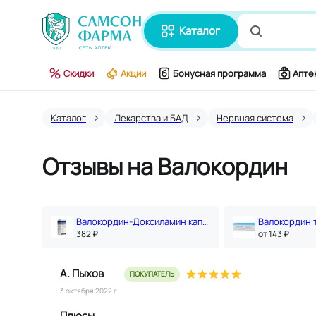
каталог
Поиск по
Скидки
Акции
Бонусная программа
Апте
Каталог
Лекарства и БАД
Нервная система
Отзывы на Валокордин
Валокордин-Доксиламин капли для приема внутрь 20 мл
Валокордин 
382 ₽
oт 143 ₽
А. Пыхов
ПОКУПАТЕЛЬ
3 октября 2022 г.
Плюсы