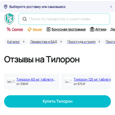
Выберите доставку или самовывоз
Скидки
Акции
Бонусная программа
Аптеки
Де
Каталог
Лекарства и БАД
Простуда и грипп
Прот
Отзывы на Тилорон
Тилорон 60 мг таблетки 10 шт
Тилорон 125 мг таблетки 10 шт
oт 399 ₽
oт 670 ₽
Купить Тилорон