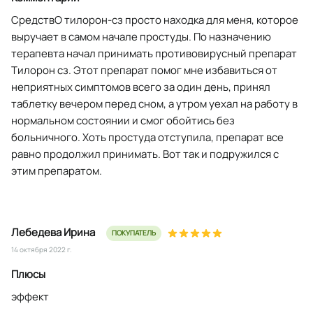
СредствО тилорон-сз просто находка для меня, которое
выручает в самом начале простуды. По назначению
терапевта начал принимать противовирусный препарат
Тилорон сз. Этот препарат помог мне избавиться от
неприятных симптомов всего за один день, принял
таблетку вечером перед сном, а утром уехал на работу в
нормальном состоянии и смог обойтись без
больничного. Хоть простуда отступила, препарат все
равно продолжил принимать. Вот так и подружился с
этим препаратом.
Лебедева Ирина
ПОКУПАТЕЛЬ
14 октября 2022 г.
Плюсы
эффект