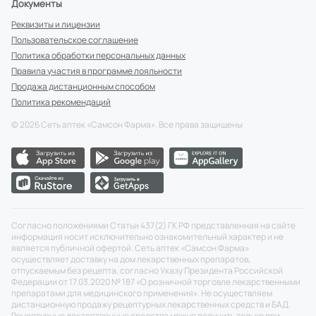
Документы
Реквизиты и лицензии
Пользовательское соглашение
Политика обработки персональных данных
Правила участия в программе лояльности
Продажа дистанционным способом
Политика рекомендаций
©
2026
Сеть аптек «Самсон Фарма». Все права защищены
Согласно положениями Статьи 437(2) ГК РФ представленная на сайте
информация носит исключительно ознакомительный характер и не
является публичной офертой. Сеть аптек «Самсон Фарма»
осуществляет доставку на дом лекарственных препаратов,
отпускаемым без рецепта, согласно Указу Президента Российской
Федерации от 17.03.2020 № 187 «О розничной торговле лекарственными
препаратами для медицинского применения». Не осуществляем
дистанционную продажу рецептурных лекарственных средств и БАД.
Рецептурные лекарственные средства можно получить только при