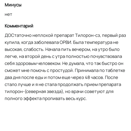
Минусы
нет
Комментарий
ДОСтаточно неплохой препарат Тилорон-сз, первый раз
купила, когда заболевала ОРВИ. Была температура не
высокая, слабость. Начала пить вечером, на утро было
легче, на второй день с утра полностью почувствовала
себя здоровым человеком. Не думала, что так быстро он
сможет мне помочь с простудой. Принимала по таблетке
два дня после еды и потом еще через 48 часов. После
стало лучше и я не стала продолжать прием препарата
тилорон-(северная звезда), но врачи советуют для
полного эффекта пропивать весь курс.