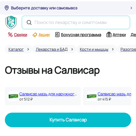
Выберите доставку или самовывоз
Скидки
Акции
Бонусная программа
Аптеки
Де
Каталог
Лекарства и БАД
Кости и мышцы
Разогр
Отзывы на Салвисар
Салвисар мазь для наружного применения 50 г
oт 512 ₽
oт 415 ₽
Купить Салвисар