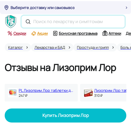
Выберите доставку или самовывоз
Скидки
Акции
Бонусная программа
Аптеки
Де
Каталог
Лекарства и БАД
Простуда и грипп
Боль 
Отзывы на Лизоприм Лор
PL Лизоприм Лор таблетки для рассасывания 50 шт
247 ₽
310 ₽
Купить Лизоприм Лор