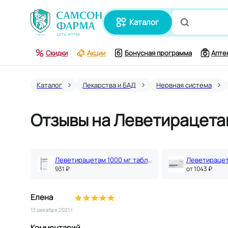
каталог
Поиск по
Скидки
Акции
Бонусная программа
Апте
Каталог
Лекарства и БАД
Нервная система
Отзывы на Леветирацета
Леветирацетам 1000 мг таблетки 30 шт
931 ₽
oт 1043 ₽
Елена
13 декабря 2021 г.
Комментарий