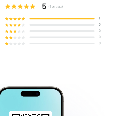
5
(
1
отзыв
)
1
0
0
0
0