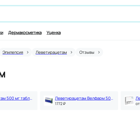
 лекарству и симптомам, например,
для работы мозга
ки
Дермакосметика
Уценка
Эпилепсия
Леветирацетам
Отзывы
м
Леветирацетам 500 мг таблетки 60 шт
Леветирацетам Велфарм 500 мг таблетки 60 шт
1772 ₽
oт