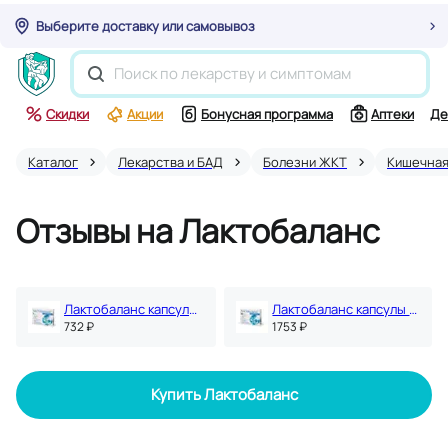
Выберите доставку или самовывоз
Скидки
Акции
Бонусная программа
Аптеки
Де
Каталог
Лекарства и БАД
Болезни ЖКТ
Кишечная
Отзывы на Лактобаланс
Лактобаланс капсулы 7 шт
Лактобаланс капсулы 28 шт
732 ₽
1753 ₽
Купить Лактобаланс