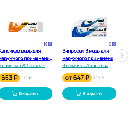
+
19
+
19
Капсикам мазь для
Випросал В мазь для
Салви
наружного применения
наружного применения
наруж
30 г
В наличии в 223 аптеках
50 г
В наличии в 216 аптеках
50 г
В нали
653 ₽
от
647 ₽
от
5
816 ₽
808 ₽
В корзину
В корзину