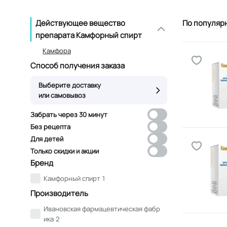
Действующее вещество
По популяр
препарата Камфорный спирт
Камфора
Способ получения заказа
Выберите доставку
или самовывоз
Забрать через 30 минут
Без рецепта
Для детей
Только скидки и акции
Бренд
Камфорный спирт
1
Производитель
Ивановская фармацевтическая фабр
ика
2