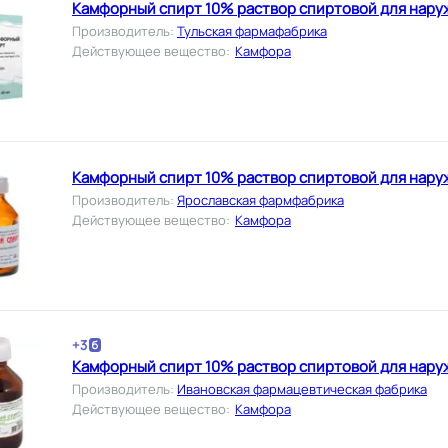
Камфорный спирт 10% раствор спиртовой для нару
Производитель
:
Тульская фармафабрика
Действующее вещество
:
Камфора
Камфорный спирт 10% раствор спиртовой для нару
Производитель
:
Ярославская фармфабрика
Действующее вещество
:
Камфора
+
3
Камфорный спирт 10% раствор спиртовой для нару
Производитель
:
Ивановская фармацевтическая фабрика
Действующее вещество
:
Камфора