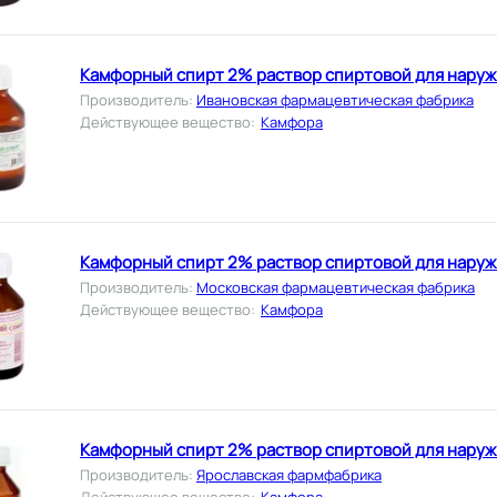
Камфорный спирт 2% раствор спиртовой для наруж
Производитель
:
Ивановская фармацевтическая фабрика
Действующее вещество
:
Камфора
Камфорный спирт 2% раствор спиртовой для наруж
Производитель
:
Московская фармацевтическая фабрика
Действующее вещество
:
Камфора
Камфорный спирт 2% раствор спиртовой для наруж
Производитель
:
Ярославская фармфабрика
Действующее вещество
:
Камфора