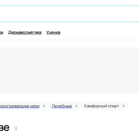
 лекарству и симптомам, например,
для работы мозга
ки
Дермакосметика
Уценка
Разогревающие мази
Лечебные
Камфорный спирт
ве
9