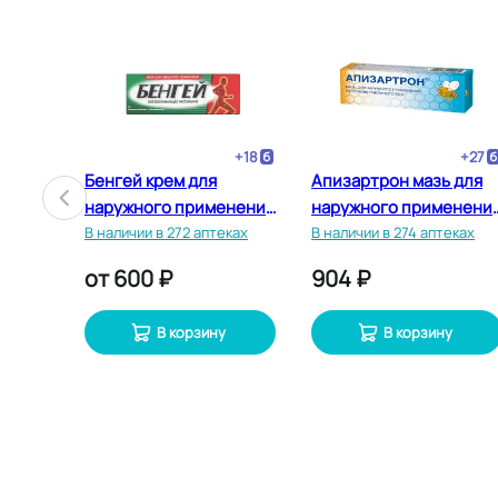
+
12
+
18
+
27
я
Бенгей крем для
Апизартрон мазь для
енения
наружного применения
наружного применени
ках
50 г
В наличии в 272 аптеках
50 г
В наличии в 274 аптеках
от
600 ₽
904 ₽
В корзину
В корзину