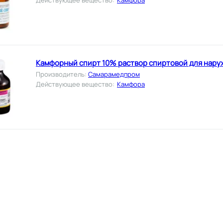
Камфорный спирт 10% раствор спиртовой для нару
Производитель
:
Самарамедпром
Действующее вещество
:
Камфора