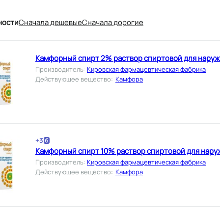
ности
Cначала дешевые
Cначала дорогие
Камфорный спирт 2% раствор спиртовой для наруж
Производитель
:
Кировская фармацевтическая фабрика
Действующее вещество
:
Камфора
+
3
Камфорный спирт 10% раствор спиртовой для нару
Производитель
:
Кировская фармацевтическая фабрика
Действующее вещество
:
Камфора