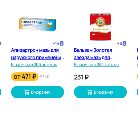
+
14
+
6
Апизартрон мазь для
Бальзам Золотая
я
наружного применения
звезда мазь для
20 г
В наличии в 256 аптеках
наружного применения
В наличии в 263 аптеках
4 г
от
471 ₽
231 ₽
571 ₽
В корзину
В корзину