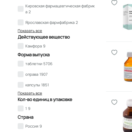
Кировская фармацевтическая фабрик
а
2
Ярославская фармфабрика
2
Показать все
Действующее вещество
Камфора
9
Форма выпуска
таблетки
5706
оправа
1907
капсулы
1851
Показать все
Кол-во единиц в упаковке
1
9
Страна
Россия
9