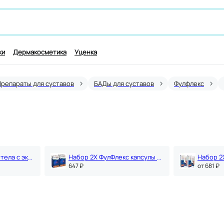
 лекарству и симптомам, например,
для работы мозга
ки
Дермакосметика
Уценка
Препараты для суставов
БАДы для суставов
Фулфлекс
ФулФлекс крем для тела с экстрактом мартинии душистой 75 мл
Набор 2Х ФулФлекс капсулы 24 шт
647 ₽
oт 681 ₽