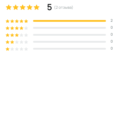
5
(
2
отзыва
)
2
0
0
0
0