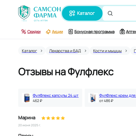
каталог
Поиск по
Скидки
Акции
Бонусная программа
Апте
Каталог
Лекарства и БАД
Кости и мышцы
Отзывы на Фулфлекс
ФулФлекс капсулы 24 шт
462 ₽
oт 486 ₽
Марина
20 июня 2025 г.
Плюсы