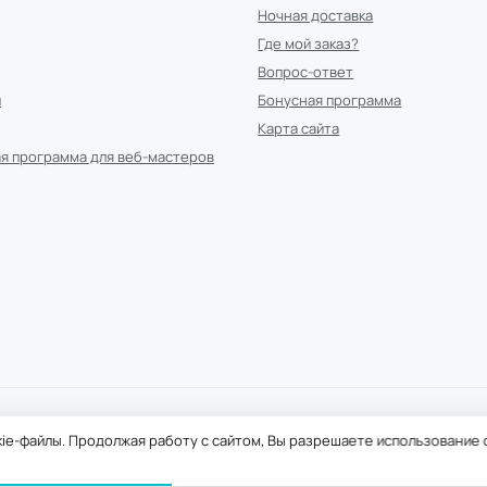
Ночная доставка
Где мой заказ?
Вопрос-ответ
и
Бонусная программа
Карта сайта
я программа для веб-мастеров
йте информация носит исключительно ознакомительный характер и не являет
пта, согласно Указу Президента Российской Федерации от 17.03.2020 № 187 
ie-файлы.
Продолжая работу с сайтом, Вы разрешаете использование c
жу рецептурных лекарственных средств и БАД. Рецептурные лекарственные 
овара выполняется при условиях последующего выкупа заказа в выбранном ап