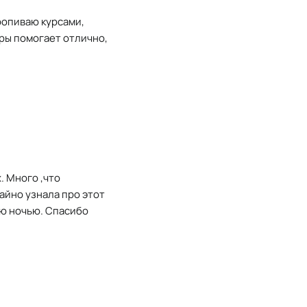
ропиваю курсами,
гры помогает отлично,
. Много ,что
чайно узнала про этот
лю ночью. Спасибо