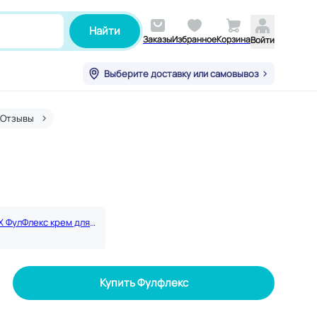
Найти
Заказы
Избранное
Корзина
Войти
Выберите доставку или самовывоз
Отзывы
Набор 2Х ФулФлекс крем для тела с экстрактом мартинии душистой 75 мл
Купить Фулфлекс