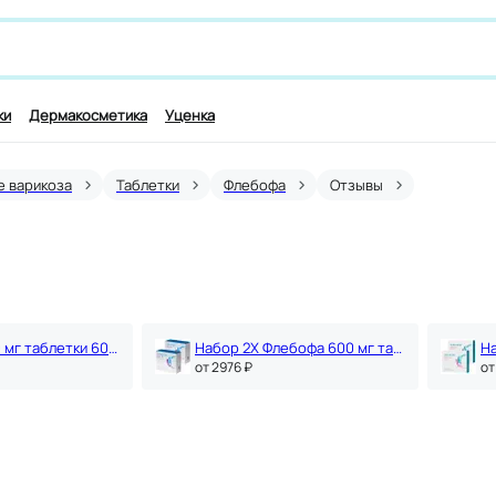
 лекарству и симптомам, например,
для работы мозга
ки
Дермакосметика
Уценка
е варикоза
Таблетки
Флебофа
Отзывы
Флебофа 600 мг таблетки 60 шт
Набор 2Х Флебофа 600 мг таблетки 60 шт
oт 2976 ₽
oт