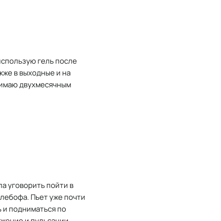
использую гель после
акже в выходные и на
инимаю двухмесячным
ла уговорить пойти в
Флебофа. Пьет уже почти
ь и подниматься по
жжение и пульсации.