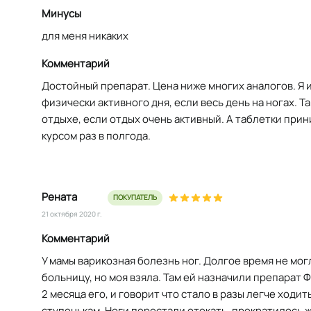
Минусы
для меня никаких
Комментарий
Достойный препарат. Цена ниже многих аналогов. Я 
физически активного дня, если весь день на ногах. Т
отдыхе, если отдых очень активный. А таблетки пр
курсом раз в полгода.
Рената
ПОКУПАТЕЛЬ
21 октября 2020 г.
Комментарий
У мамы варикозная болезнь ног. Долгое время не мог
больницу, но моя взяла. Там ей назначили препарат 
2 месяца его, и говорит что стало в разы легче ходит
ступенькам. Ноги перестали отекать, прекратилось 