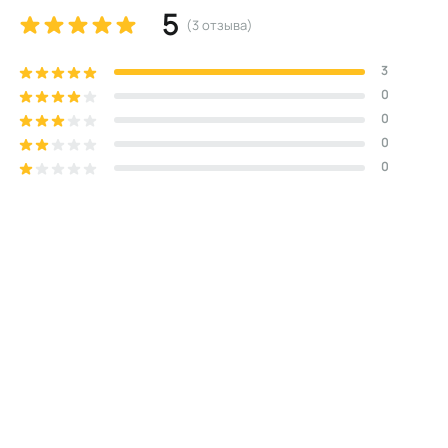
5
(
3
отзыва
)
3
0
0
0
0