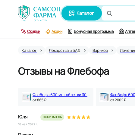
каталог
Поиск по
Скидки
Акции
Бонусная программа
Апте
Каталог
Лекарства и БАД
Варикоз
Лечени
Отзывы на Флебофа
Флебофа 600 мг таблетки 30 шт
oт 865 ₽
oт 2002 ₽
Юля
ПОКУПАТЕЛЬ
16 мая 2022 г.
Плюсы