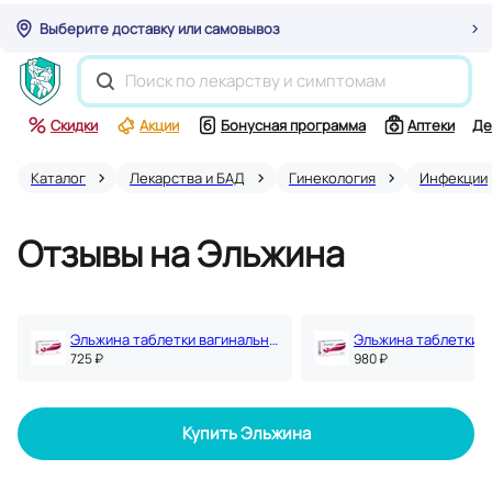
Выберите доставку или самовывоз
Скидки
Акции
Бонусная программа
Аптеки
Де
Каталог
Лекарства и БАД
Гинекология
Инфекции
Отзывы на Эльжина
Эльжина таблетки вагинальные 6 шт
725 ₽
980 ₽
Купить Эльжина