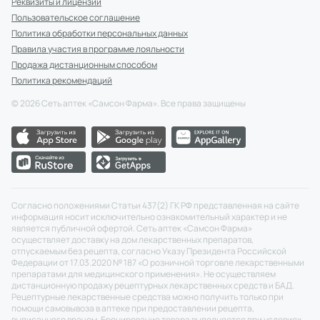
Реквизиты и лицензии
Пользовательское соглашение
Политика обработки персональных данных
Правила участия в программе лояльности
Продажа дистанционным способом
Политика рекомендаций
©
2026
Сеть аптек «Самсон Фарма». Все права защищены
Согласно положениями Статьи 437(2) ГК РФ представленная на сайте
информация носит исключительно ознакомительный характер и не
является публичной офертой. Сеть аптек «Самсон Фарма»
осуществляет доставку на дом лекарственных препаратов,
отпускаемым без рецепта, согласно Указу Президента Российской
Федерации от 17.03.2020 № 187 «О розничной торговле лекарственными
препаратами для медицинского применения». Не осуществляем
дистанционную продажу рецептурных лекарственных средств и БАД.
Рецептурные лекарственные средства можно получить только при
помощи самовывоза в аптеке при предоставлении рецепта,
выписанного врачом. Бронирование товара выполняется при условиях