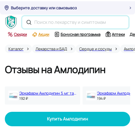
Выберите доставку или самовывоз
Скидки
Акции
Бонусная программа
Аптеки
Де
Каталог
Лекарства и БАД
Сердце и сосуды
Амло
Отзывы на Амлодипин
Эркафарм Амлодипин 5 мг таблетки 30 шт
192 ₽
194 ₽
Купить Амлодипин