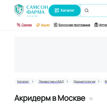
каталог
Поиск по
Скидки
Акции
Бонусная программа
Апте
Каталог
Лекарства и БАД
Дерматология
В
Акридерм в Москве
16