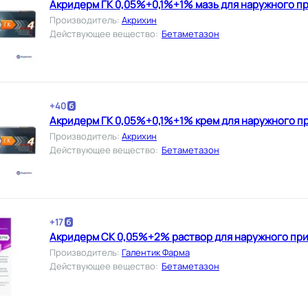
Акридерм ГК 0,05%+0,1%+1% мазь для наружного пр
Производитель
:
Акрихин
Действующее вещество
:
Бетаметазон
+
40
Акридерм ГК 0,05%+0,1%+1% крем для наружного пр
Производитель
:
Акрихин
Действующее вещество
:
Бетаметазон
+
17
Акридерм СК 0,05%+2% раствор для наружного пр
Производитель
:
Галентик Фарма
Действующее вещество
:
Бетаметазон