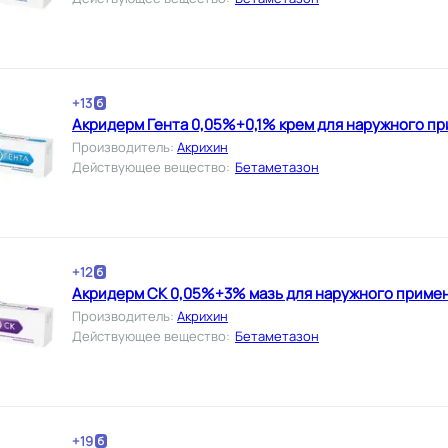
+
13
Акридерм Гента 0,05%+0,1% крем для наружного пр
Производитель
:
Акрихин
Действующее вещество
:
Бетаметазон
+
12
Акридерм СК 0,05%+3% мазь для наружного примен
Производитель
:
Акрихин
Действующее вещество
:
Бетаметазон
+
19