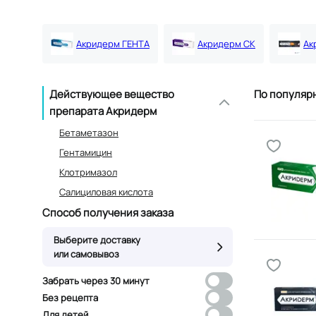
Акридерм ГЕНТА
Акридерм СК
Ак
Действующее вещество
По популяр
препарата Акридерм
Бетаметазон
Гентамицин
Клотримазол
Салициловая кислота
Способ получения заказа
Выберите доставку
или самовывоз
Забрать через 30 минут
Без рецепта
Для детей