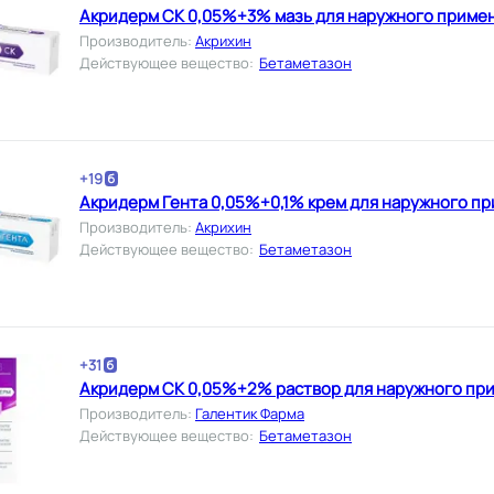
Акридерм СК 0,05%+3% мазь для наружного примен
Производитель
:
Акрихин
Действующее вещество
:
Бетаметазон
+
19
Акридерм Гента 0,05%+0,1% крем для наружного пр
Производитель
:
Акрихин
Действующее вещество
:
Бетаметазон
+
31
Акридерм СК 0,05%+2% раствор для наружного при
Производитель
:
Галентик Фарма
Действующее вещество
:
Бетаметазон