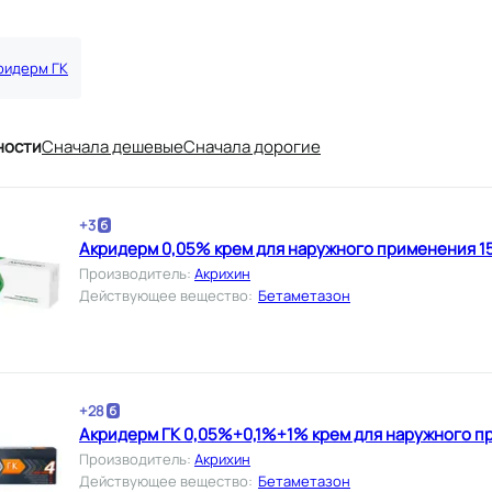
ридерм ГК
ности
Cначала дешевые
Cначала дорогие
+
3
Акридерм 0,05% крем для наружного применения 15
Производитель
:
Акрихин
Действующее вещество
:
Бетаметазон
+
28
Акридерм ГК 0,05%+0,1%+1% крем для наружного пр
Производитель
:
Акрихин
Действующее вещество
:
Бетаметазон