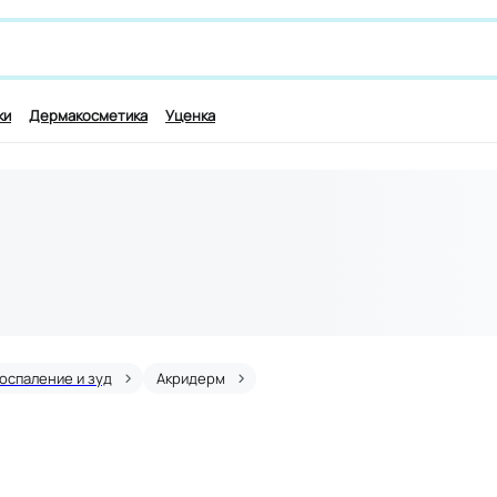
 лекарству и симптомам, например,
для работы мозга
ки
Дермакосметика
Уценка
оспаление и зуд
Акридерм