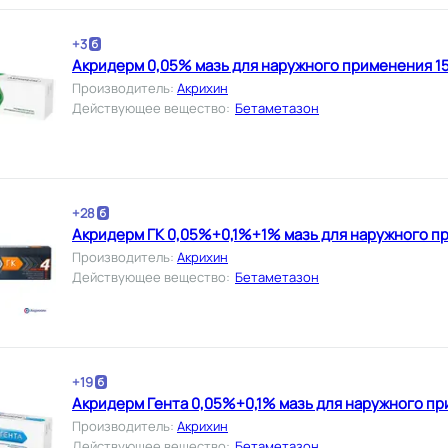
+
3
Акридерм 0,05% мазь для наружного применения 15
Производитель
:
Акрихин
Действующее вещество
:
Бетаметазон
+
28
Акридерм ГК 0,05%+0,1%+1% мазь для наружного пр
Производитель
:
Акрихин
Действующее вещество
:
Бетаметазон
+
19
Акридерм Гента 0,05%+0,1% мазь для наружного пр
Производитель
:
Акрихин
Действующее вещество
:
Бетаметазон