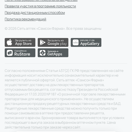
Правила участия в программе лояльности
Продажа дистанционным способом
Политика рекомендаций
©
2026
Сеть аптек «Самсон Фарма». Все права защищены
Согласно положениями Статьи 437(2) ГК РФ представленная на сайте
информация носит исключительно ознакомительный характер и не
является публичной офертой. Сеть аптек «Самсон Фарма»
осуществляет доставку на дом лекарственных препаратов,
отпускаемым без рецепта, согласно Указу Президента Российской
Федерации от 17.03.2020 № 187 «О розничной торговле лекарственными
препаратами для медицинского применения». Не осуществляем
дистанционную продажу рецептурных лекарственных средств и БАД.
Рецептурные лекарственные средства можно получить только при
помощи самовывоза в аптеке при предоставлении рецепта,
выписанного врачом. Бронирование товара выполняется при условиях
последующего выкупа заказа в выбранном аптечном пункте. Цена
действительна только при заказе через сайт.