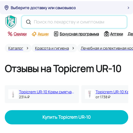
Выберите доставку или самовывоз
Скидки
Акции
Бонусная программа
Аптеки
Де
Каталог
Красота и гигиена
Лечебная и селективная ко
Отзывы на Topicrem UR-10
Topicrem UR-10 Крем смягчающий для огрубевшей кожи 500 мл
2314 ₽
oт 1738 ₽
Купить Topicrem UR-10